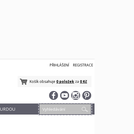
PŘIHLÁŠENÍ
REGISTRACE
Košík obsahuje
0 položek
za
0 Kč
 BURDOU