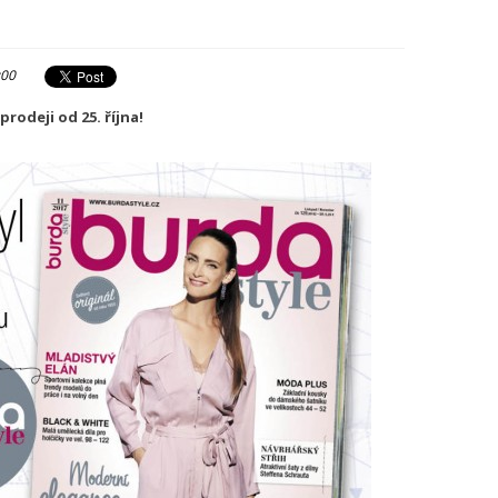
:00
rodeji od 25. října!