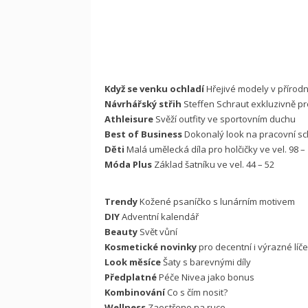
Když se venku ochladí
Hřejivé modely v přírod
Návrhářský střih
Steffen Schraut exkluzivně pr
Athleisure
Svěží outfity ve sportovním duchu
Best of Business
Dokonalý look na pracovní s
Děti
Malá umělecká díla pro holčičky ve vel. 98 –
Móda Plus
Základ šatníku ve vel. 44 – 52
Trendy
Kožené psaníčko s lunárním motivem
DIY
Adventní kalendář
Beauty
Svět vůní
Kosmetické novinky
pro decentní i výrazné líče
Look měsíce
Šaty s barevnými díly
Předplatné
Péče Nivea jako bonus
Kombinování
Co s čím nosit?
Wellness
Zaostřeno na ruce