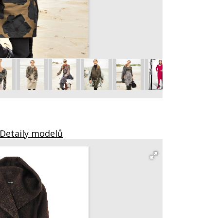
Plášť 101
vel. 36 – 44
 Detaily modelů