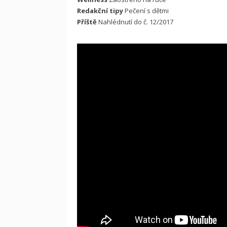
Redakční tipy
Pečení s dětmi
Příště
Nahlédnutí do č. 12/2017