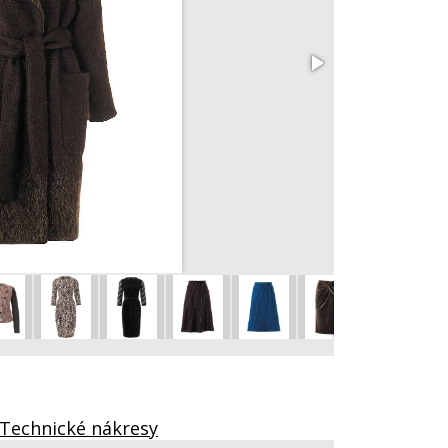
Parka 102
vel. 36 – 44
Technické nákresy