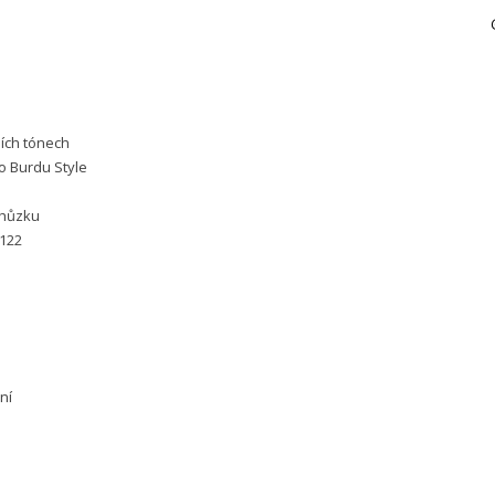
ních tónech
o Burdu Style
chůzku
 122
ní