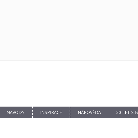
NÁVODY
INSPIRACE
NÁPOVĚDA
30 LET S