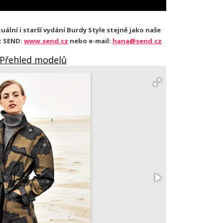
ální i starší vydání Burdy Style stejně jako naše
t SEND:
www.send.cz
nebo e-mail:
hana@send.cz
 Přehled modelů