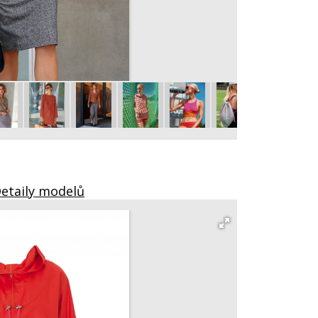
Pouzdrová suk
vel. 36 – 44
Detaily modelů