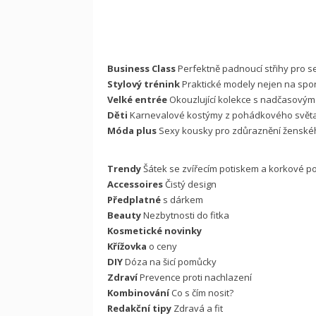
Business Class
Perfektně padnoucí střihy pro
Stylový trénink
Praktické modely nejen na spor
Velké entrée
Okouzlující kolekce s nadčasový
Děti
Karnevalové kostýmy z pohádkového svět
Móda plus
Sexy kousky pro zdůraznění žensk
Trendy
Šátek se zvířecím potiskem a korkové p
Accessoires
Čistý design
Předplatné
s dárkem
Beauty
Nezbytnosti do fitka
Kosmetické novinky
Křížovka
o ceny
DIY
Dóza na šicí pomůcky
Zdraví
Prevence proti nachlazení
Kombinování
Co s čím nosit?
Redakční tipy
Zdravá a fit