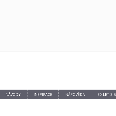
NÁVODY
INSPIRACE
NÁPOVĚDA
30 LET S