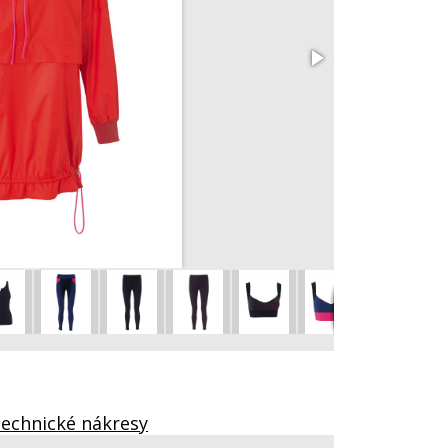
Pajetkové tričk
vel. 36 – 44
echnické nákresy