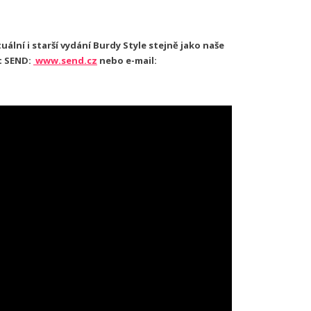
ální i starší vydání Burdy Style stejně jako naše
t SEND:
www.send.cz
nebo e-mail: