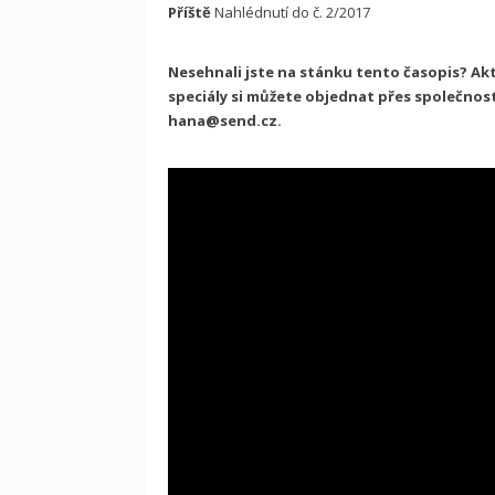
Příště
Nahlédnutí do č. 2/2017
Nesehnali jste na stánku tento časopis? Aktu
speciály si můžete objednat přes společnos
hana@send.cz.