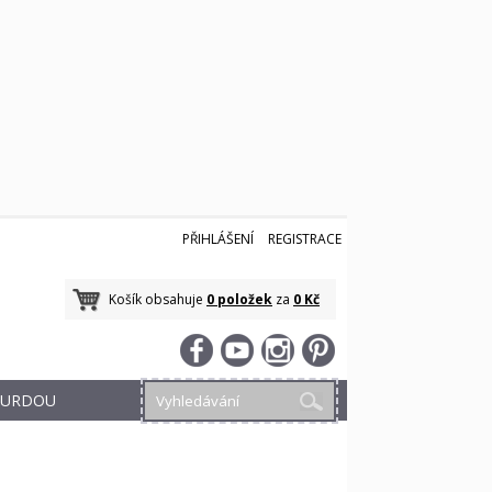
PŘIHLÁŠENÍ
REGISTRACE
Košík obsahuje
0 položek
za
0 Kč
 BURDOU