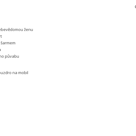
 sebevědomou ženu
t
m šarmem
a
ého půvabu
ouzdro na mobil