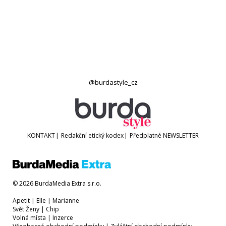
@burdastyle_cz
KONTAKT
|
Redakční etický kodex
|
Předplatné
NEWSLETTER
© 2026 BurdaMedia Extra s.r.o.
Apetit
|
Elle
|
Marianne
Svět Ženy
|
Chip
Volná místa
|
Inzerce