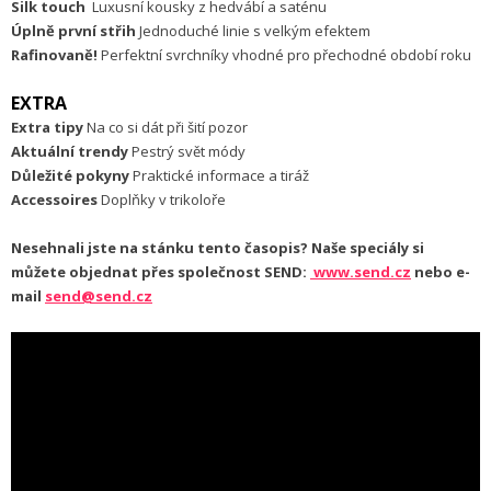
Silk touch
Luxusní kousky z hedvábí a saténu
Úplně první střih
Jednoduché linie s velkým efektem
Rafinovaně!
Perfektní svrchníky vhodné pro přechodné období roku
EXTRA
Extra tipy
Na co si dát při šití pozor
Aktuální trendy
Pestrý svět módy
Důležité pokyny
Praktické informace a tiráž
Accessoires
Doplňky v trikoloře
Nesehnali jste na stánku tento časopis? Naše speciály si
můžete objednat přes společnost SEND:
www.send.cz
nebo e-
mail
send@send.cz