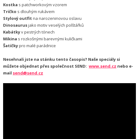
Kostka
s patchworkovým vzorem
Tričko
s dlouhým rukávem
Stylový outfit
na narozeninovou oslavu
Dinosaurus
jako motiv veselých polštářků
Kabátky
v pestrých tónech
Mikina
s rozkošnými barevnými kuličkami
Šatičky
pro malé parádnice
Nesehnali jste na stánku tento časopis? Naše speciály si
můžete objednat přes společnost SEND:
www.send.cz
nebo e-
mail
send@send.cz