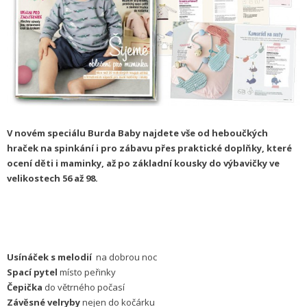
V novém speciálu Burda Baby najdete vše od heboučkých
hraček na spinkání i pro zábavu přes praktické doplňky, které
ocení děti i maminky, až po základní kousky do výbavičky ve
velikostech 56 až 98.
Usínáček s melodií
na dobrou noc
Spací pytel
místo peřinky
Čepička
do větrného počasí
Závěsné velryby
nejen do kočárku