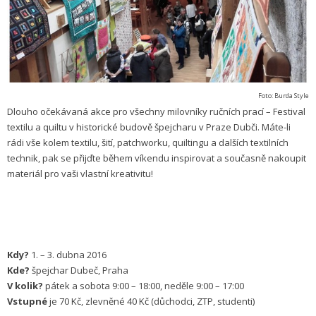
Foto: Burda Style
Dlouho očekávaná akce pro všechny milovníky ručních prací – Festival
textilu a quiltu v historické budově špejcharu v Praze Dubči. Máte-li
rádi vše kolem textilu, šití, patchworku, quiltingu a dalších textilních
technik, pak se přijďte během víkendu inspirovat a současně nakoupit
materiál pro vaši vlastní kreativitu!
Kdy?
1. – 3. dubna 2016
Kde?
špejchar Dubeč, Praha
V kolik?
pátek a sobota 9:00 – 18:00, neděle 9:00 – 17:00
Vstupné
je 70 Kč, zlevněné 40 Kč (důchodci, ZTP, studenti)