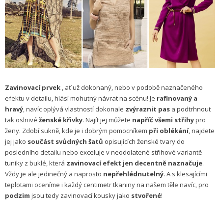
Zavinovací prvek
, ať už dokonaný, nebo v podobě naznačeného
efektu v detailu, hlásí mohutný návrat na scénu! Je
rafinovaný a
hravý
, navíc oplývá vlastností dokonale
zvýraznit pas
a podtrhnout
tak oslnivé
ženské křivky
. Najít jej můžete
napříč všemi střihy
pro
ženy. Zdobí sukně, kde je i dobrým pomocníkem
při oblékání
, najdete
jej jako
součást svůdných šatů
opisujících ženské tvary do
posledního detailu nebo exceluje v neodolatené střihové variantě
tuniky z buklé, která
zavinovací efekt jen decentně naznačuje
.
Vždy je ale jedinečný a naprosto
nepřehlédnutelný
. A s klesajícími
teplotami oceníme i každý centimetr tkaniny na našem těle navíc, pro
podzim
jsou tedy zavinovací kousky jako
stvořené
!