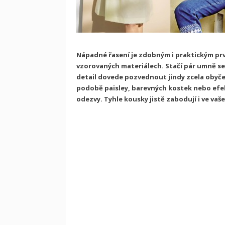
Nápadné řasení je zdobným i praktickým prv
vzorovaných materiálech. Stačí pár umně se
detail dovede pozvednout jindy zcela obyčejn
podobě paisley, barevných kostek nebo ef
odezvy. Tyhle kousky jistě zabodují i ve vaš