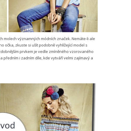
ých molech významných módních značek. Nemáte-li ale
očka, zkuste si ušít podobně vyhlížející model s
ejzdobnějším prvkem je vedle zmíněného vzorovaného
a předním i zadním díle, kde vytváří velmi zajímavý a