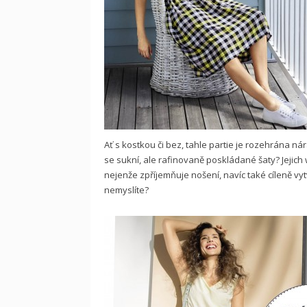
Ať s kostkou či bez, tahle partie je rozehrána n
se sukní, ale rafinovaně poskládané šaty? Jejic
nejenže zpříjemňuje nošení, navíc také cíleně vyt
nemyslíte?