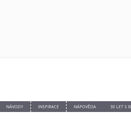
NÁVODY
INSPIRACE
NÁPOVĚDA
30 LET S