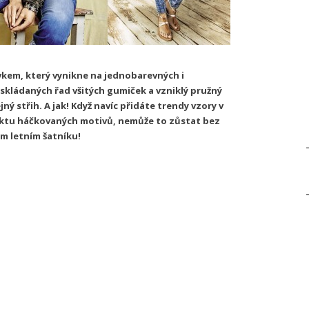
kem, který vynikne na jednobarevných i
skládaných řad všitých gumiček a vzniklý pružný
ý střih. A jak! Když navíc přidáte trendy vzory v
ektu háčkovaných motivů, nemůže to zůstat bez
em letním šatníku!