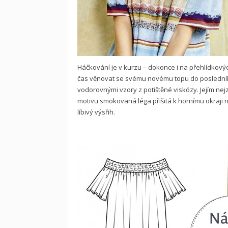
Háčkování je v kurzu – dokonce i na přehlídkov
čas věnovat se svému novému topu do posledního 
vodorovnými vzory z potištěné viskózy. Jejím n
motivu smokovaná léga přišitá k hornímu okraji n
líbivý výsřih.