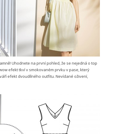
áramně! Uhodnete na první pohled, že se nejedná o top
h wow efekt tkví v smokovaném prvku v pase, který
váří efekt dvoudílného outfitu. Nevídané oživení,