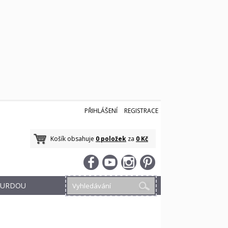
PŘIHLÁŠENÍ
REGISTRACE
Košík obsahuje
0 položek
za
0 Kč
 BURDOU