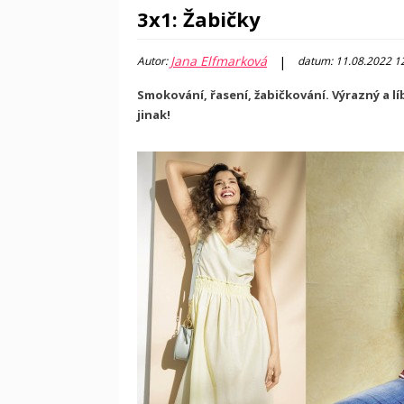
3x1: Žabičky
Jana Elfmarková
|
Autor:
datum: 11.08.2022 1
Smokování, řasení, žabičkování. Výrazný a lí
jinak!