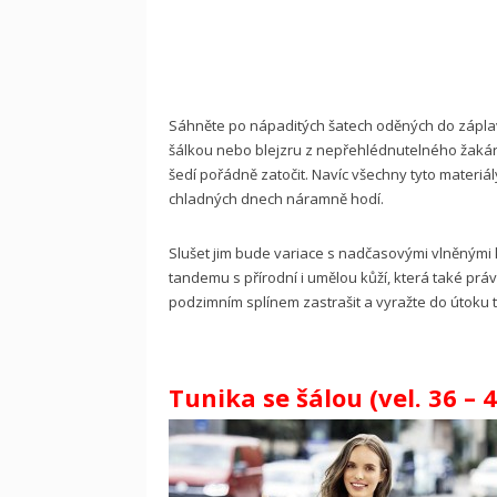
Sáhněte po nápaditých šatech oděných do záplavy
šálkou nebo blejzru z nepřehlédnutelného žakár
šedí pořádně zatočit. Navíc všechny tyto materiál
chladných dnech náramně hodí.
Slušet jim bude variace s nadčasovými vlněnými 
tandemu s přírodní i umělou kůží, která také práv
podzimním splínem zastrašit a vyražte do útoku t
Tunika se šálou (vel. 36 – 4