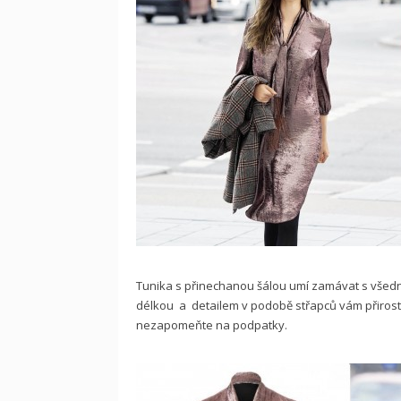
Tunika s přinechanou šálou umí zamávat s všednos
délkou a detailem v podobě střapců vám přiroste 
nezapomeňte na podpatky.