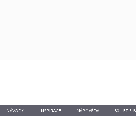
NÁVODY
INSPIRACE
NÁPOVĚDA
30 LET S