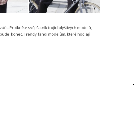
t. Protkněte svůj šatník trojicí blyštivých modelů,
 bude konec. Trendy fandí modelům, které hodlají