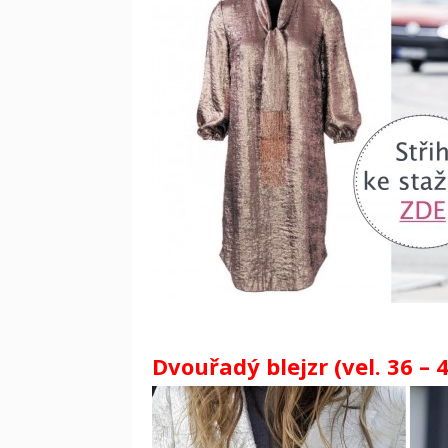
Dvouřadý blejzr (vel. 36 – 