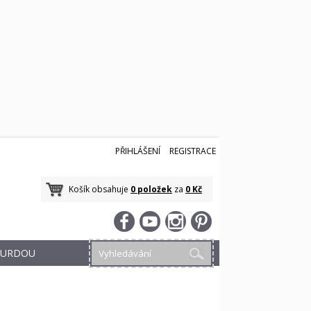
PŘIHLÁŠENÍ
REGISTRACE
Košík obsahuje
0 položek
za
0 Kč
 BURDOU