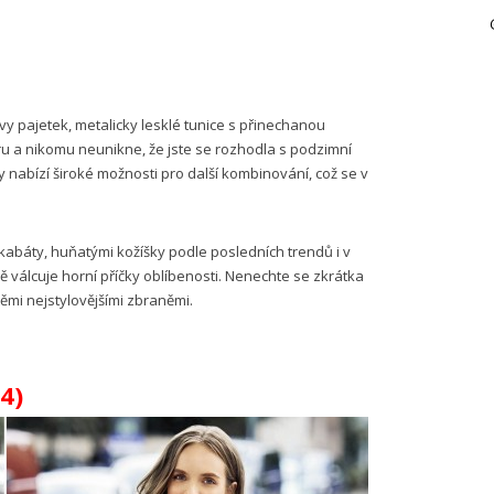
 pajetek, metalicky lesklé tunice s přinechanou
u a nikomu neunikne, že jste se rozhodla s podzimní
y nabízí široké možnosti pro další kombinování, což se v
kabáty, huňatými kožíšky podle posledních trendů i v
ě válcuje horní příčky oblíbenosti. Nenechte se zkrátka
ěmi nejstylovějšími zbraněmi.
4)