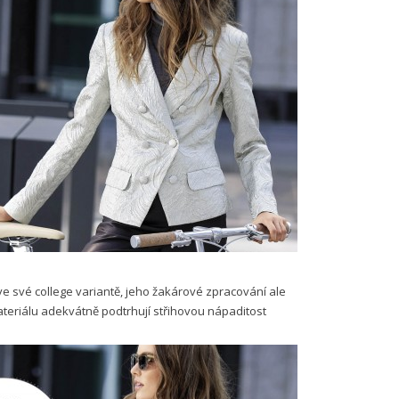
i ve své college variantě, jeho žakárové zpracování ale
ateriálu adekvátně podtrhují střihovou nápaditost