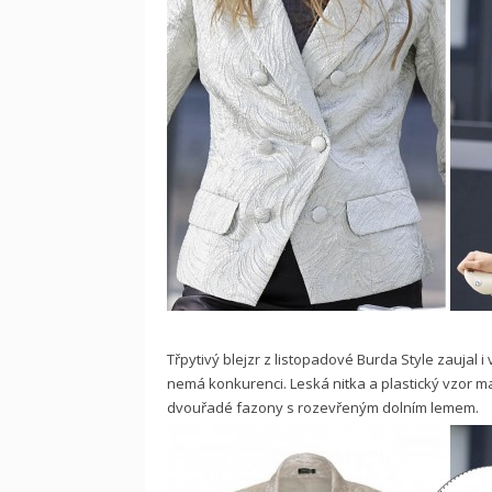
Třpytivý blejzr z listopadové Burda Style zaujal 
nemá konkurenci. Leská nitka a plastický vzor m
dvouřadé fazony s rozevřeným dolním lemem.