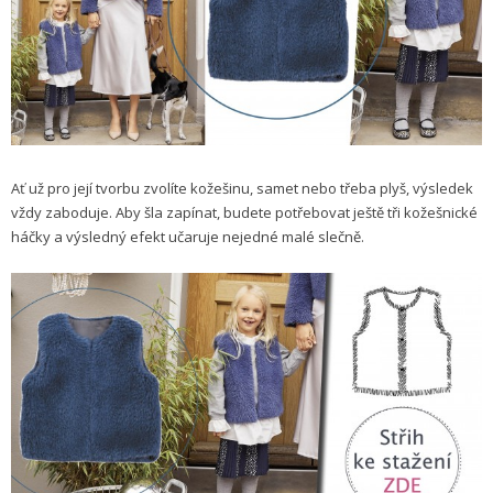
Ať už pro její tvorbu zvolíte kožešinu, samet nebo třeba plyš, výsledek
vždy zaboduje. Aby šla zapínat, budete potřebovat ještě tři kožešnické
háčky a výsledný efekt učaruje nejedné malé slečně.