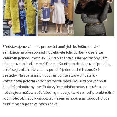
Představujeme vám tři zpracování
umělých kožešin
, která si
zamilujete na první pohled. Potřebujete tolik oblíbený
oversize
kabátek
jednoduchých linií? Žlutá varianta pláště bez fazony vám
učaruje. Nebo hodláte rozšířit zimní šatník pro dcerku? Není problém,
určitě se jí zalíbí naše volba v podobě jednoduché
heboučké
vestičky
. Na své si ale přijdou i milovnice stylových detailů -
kožešinová pelerínka
se saténovou podšívkou umí pozvednout
kdejaký jednoduchý svetřík do výšin módního nebe. Tak už na nic
nečekejte a můžete začít. Všechny modely, které se hodí pro
aktuální
roční období
, jsou k dispozici v našem eshopu a až budou hotové,
sklidí
mnoho pochvalných reakcí
.