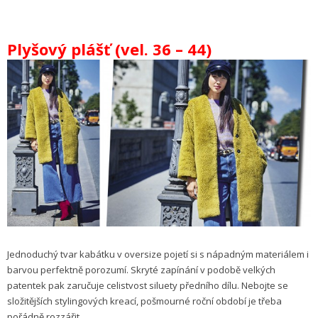
Plyšový plášť (vel. 36 – 44)
Jednoduchý tvar kabátku v oversize pojetí si s nápadným materiálem i
barvou perfektně porozumí. Skryté zapínání v podobě velkých
patentek pak zaručuje celistvost siluety předního dílu. Nebojte se
složitějších stylingových kreací, pošmourné roční období je třeba
pořádně rozzářit.