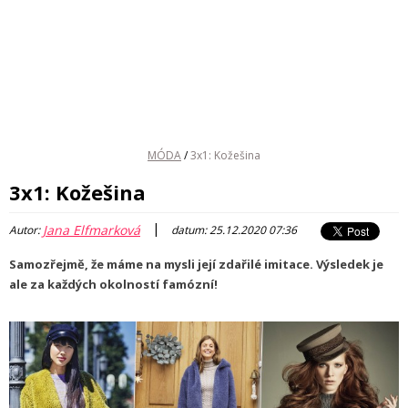
MÓDA
/
3x1: Kožešina
3x1: Kožešina
|
Jana Elfmarková
Autor:
datum: 25.12.2020 07:36
Samozřejmě, že máme na mysli její zdařilé imitace. Výsledek je
ale za každých okolností famózní!