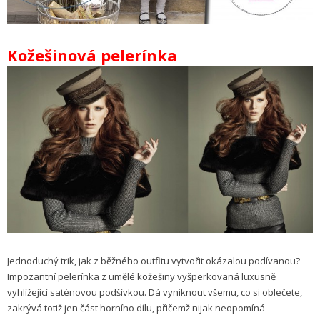
Kožešinová pelerínka
Jednoduchý trik, jak z běžného outfitu vytvořit okázalou podívanou?
Impozantní pelerínka z umělé kožešiny vyšperkovaná luxusně
vyhlížející saténovou podšívkou. Dá vyniknout všemu, co si oblečete,
zakrývá totiž jen část horního dílu, přičemž nijak neopomíná