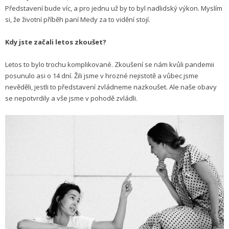
Představení bude víc, a pro jednu už by to byl nadlidský výkon. Myslím
si, že životní příběh paní Medy za to vidění stojí.
Kdy jste začali letos zkoušet?
Letos to bylo trochu komplikované. Zkoušení se nám kvůli pandemii
posunulo asi o 14 dní. Žili jsme v hrozné nejistotě a vůbec jsme
nevěděli, jestli to představení zvládneme nazkoušet. Ale naše obavy
se nepotvrdily a vše jsme v pohodě zvládli.