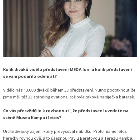
Kolik diváků vidělo představení MEDA loni a kolik představení
se vám podařilo odehrát?
Vidělo nás 13.000 diváků během 33 představení. Nutno podotknout, že
jsme měli též 33 standing ovations, což byla taková nabíječka baterek.
Co vás přesvědčilo k rozhodnutí, že představení uvedete na
scéně Musea Kampa i letos?
Určitě divácký zájem, který převyšoval nabídku. Proto máme letos
herečky rovnou dvě, a to úžasnou Pavlu Beretovou a Terezu Ramba.