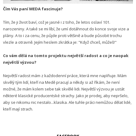
Čím Vás paní MEDA fascinuje?
Tím, že ji život baví, což je jasné i z toho, že letos oslaví 101.
narozeniny. A také se mi líbí, že umí dotáhnout do konce svoje vize a
plány. A to i za cenu, že půjde proti většině a bude působit trochu
vlezle a otravně. Jejím heslem zkrátka je: "Když chceš, můžeš!"
Co vám dělá na tomto projektu největší radost a co je naopak
největší výzvou?
Největší radost mám z každodenní práce, která mne naplňuje. Mám
skvělý tým lidí, kteří na Medě pracují a někdy si až říkám, že není
možné, že mám kolem sebe tak skvělé lidi. Největší výzvou je ustát
některé klasické producentské strachy. Jako je prodej, aby nepršelo,
aby se nikomu nic nestalo...klasika. Ale tuhle práci nemůžou dělat lidé,
kteří mají strach.