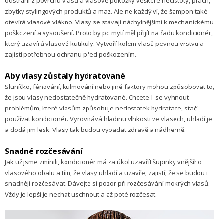
odstraní z povrchu vlasů a vlasové pokožky veškeré nečistoty, prach,
zbytky stylingových produktů a maz. Ale ne každý ví, že šampon také
otevírá vlasové vlákno. Vlasy se stávají náchylnějšími k mechanickému
poškození a vysoušení. Proto by po mytí měl přijít na řadu kondicionér,
který uzavírá vlasové kutikuly. Vytvoří kolem vlasů pevnou vrstvu a
zajistí potřebnou ochranu před poškozením.
Aby vlasy zůstaly hydratované
Sluníčko, fénování, kulmování nebo jiné faktory mohou způsobovat to,
že jsou vlasy nedostatečně hydratované. Chcete-li se vyhnout
problémům, které vlasům způsobuje nedostatek hydratace, stačí
používat kondicionér. Vyrovnává hladinu vlhkosti ve vlasech, uhladí je
a dodá jim lesk. Vlasy tak budou vypadat zdravě a nádherně.
Snadné rozčesávání
Jak už jsme zmínili, kondicionér má za úkol uzavřít šupinky vnějšího
vlasového obalu a tím, že vlasy uhladí a uzavře, zajistí, že se budou i
snadněji rozčesávat. Dávejte si pozor při rozčesávání mokrých vlasů.
Vždy je lepší je nechat uschnout a až poté rozčesat.