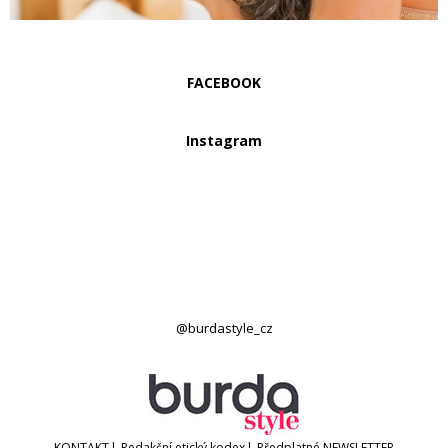
FACEBOOK
Instagram
@burdastyle_cz
KONTAKT
|
Redakční etický kodex
|
Předplatné
NEWSLETTER