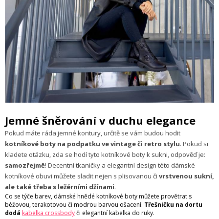
Jemné šněrování v duchu elegance
Pokud máte ráda jemné kontury, určitě se vám budou hodit
kotníkové boty na podpatku ve vintage či retro stylu
. Pokud si
kladete otázku, zda se hodí tyto kotníkové boty k sukni, odpověď je:
samozřejmě
! Decentní tkaničky a elegantní design této dámské
kotníkové obuvi můžete sladit nejen s plisovanou či
vrstvenou sukní,
ale také třeba s ležérními džínami
.
Co se týče barev, dámské hnědé kotníkové boty můžete provětrat s
béžovou, terakotovou či modrou barvou ošacení.
Třešničku na dortu
dodá
kabelka crossbody
či elegantní kabelka do ruky.