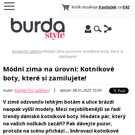
Košík obsahuje
0 položek
za
0 Kč
Komerční sdělení
/
Módní zima na úrovni: Kotníkové boty, které si
zamilujete!
Módní zima na úrovni: Kotníkové
boty, které si zamilujete!
|
Komerční sdělení
Autor:
datum: 08.01.2025 10:50
V zimě odzvonilo lehkým botám a ulice brázdí
naopak vyšší modely. Mezi nejoblíbenější se řadí
trendy dámské kotníkové boty. Hledáte pár, který
na vašich nožkách zazáří? Pak dávejte pozor,
protože na scénu přichází… šněrovací kotníkové