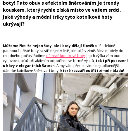
boty! Tato obuv s efektním šněrováním je trendy
kouskem, který rychle získá místo ve vašem srdci.
Jaké výhody a módní triky tyto kotníkové boty
ukrývají?
Můžeme říct, že nejen šaty, ale i boty dělají člověka
. Perfektně
padnoucí a čisté boty zazáří nejen v létě, ale také v zimě. Mezi modely do
chladného počasí řadíme
dámské kotníkové boty
. Jejich výška vám bude
vyhovovat ať už při aktivním odpočinku ve formě výletů,
tak i při posezení
u kávy v elegantních šatech
. A my vám představíme nejoblíbenější
dámské kotníkové šněrovací boty,
které rozzáří outfit i zimní náladu!