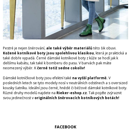
Pestré je nejen šněrování,
ale také výběr materiálů
této šik obuvi.
Kožené kotníkové boty jsou spolehlivou klasikou
, která je praktická a
také dobře vypadá. Černé dámské kotníkové boty z kůže se hodí jak k
delšímu kabátu, tak také k bomberu do pasu. V barvách pak máte
neomezený výběr. K
černé totiž sedne cokoliv!
Dámské kotníčkové boty jsou efektní také
na vyšší platformě.
V
posledních letech se tyto modely nosí v neutrálních odstínech a s oversized
kousky šatníku. Ideální jsou černé, hnědé či béžové dámské kotníkové boty.
Různé druhy modelů najdete na
Rieker-eshop.cz
. Tak pojďte zvýraznit
svou jedinečnost v
originálních šněrovacích kotníkových botách!
FACEBOOK