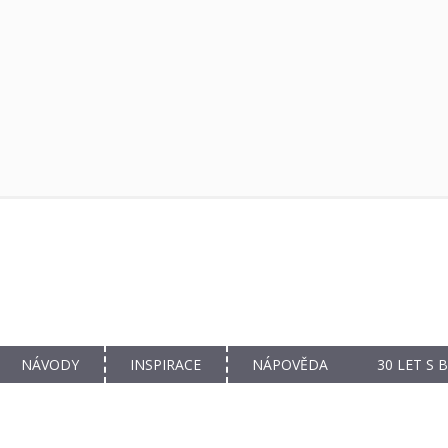
NÁVODY
INSPIRACE
NÁPOVĚDA
30 LET S