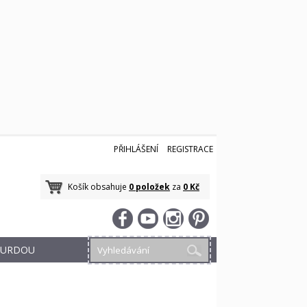
PŘIHLÁŠENÍ
REGISTRACE
Košík obsahuje
0 položek
za
0 Kč
 BURDOU