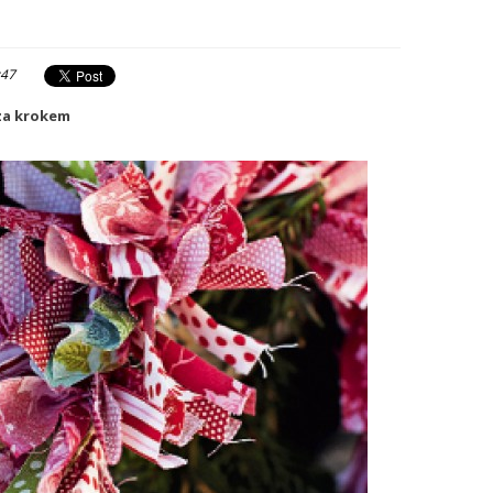
:47
 za krokem