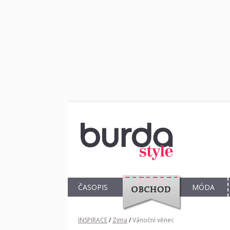
ČASOPIS
MÓDA
OBCHOD
INSPIRACE
/
Zima
/
Vánoční věnec