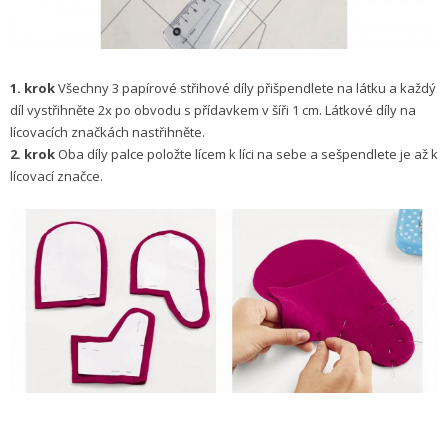
1. krok
Všechny 3 papírové střihové díly přišpendlete na látku a každý
díl vystřihněte 2x po obvodu s přídavkem v šíři 1 cm. Látkové díly na
lícovacích značkách nastřihněte.
2. krok
Oba díly palce položte lícem k líci na sebe a sešpendlete je až k
lícovací značce.