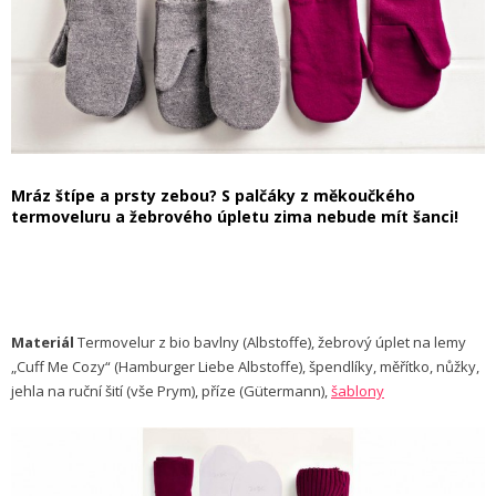
Mráz štípe a prsty zebou? S palčáky z měkoučkého
termoveluru a žebrového úpletu zima nebude mít šanci!
Materiál
Termovelur z bio bavlny (Albstoffe), žebrový úplet na lemy
„Cuff Me Cozy“ (Hamburger Liebe Albstoffe), špendlíky, měřítko, nůžky,
jehla na ruční šití (vše Prym), příze (Gütermann),
šablony