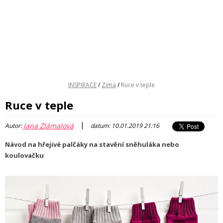
INSPIRACE
/
Zima
/
Ruce v teple
Ruce v teple
|
Jana Zlámalová
Autor:
datum: 10.01.2019 21:16
Návod na hřejivé palčáky na stavění sněhuláka nebo
koulovačku