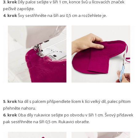
3. krok
Díly palce sešijte v šíři 1 cm, konce švů u lícovacích značek
pečlivě zapošijte.
4. krok
Švy sestřihněte na šíři asi 0,5 cm a rozžehlete je.
5. krok
Na díl s palcem přišpendlete lícem k líci velký díl, palec přitom
přehněte nahoru.
6. krok
Oba díly rukavice sešijte po obvodu v šíři 1 cm. Švový přídavek
pak sestřihněte na šíři 0,5 cm. Rukavici obraťte.