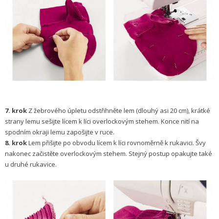
7. krok
Z žebrového úpletu odstřihněte lem (dlouhý asi 20 cm), krátké
strany lemu sešijte lícem k líci overlockovým stehem. Konce nití na
spodním okraji lemu zapošijte v ruce.
8. krok
Lem přišijte po obvodu lícem k líci rovnoměrně k rukavici. Švy
nakonec začistěte overlockovým stehem. Stejný postup opakujte také
u druhé rukavice.