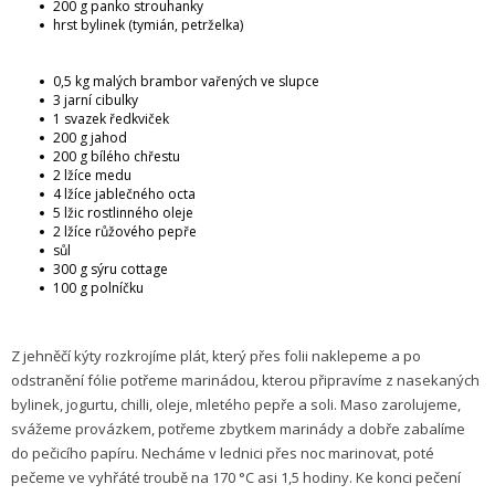
200 g panko strouhanky
hrst bylinek (tymián, petrželka)
0,5 kg malých brambor vařených ve slupce
3 jarní cibulky
1 svazek ředkviček
200 g jahod
200 g bílého chřestu
2 lžíce medu
4 lžíce jablečného octa
5 lžic rostlinného oleje
2 lžíce růžového pepře
sůl
300 g sýru cottage
100 g polníčku
Z jehněčí kýty rozkrojíme plát, který přes folii naklepeme a po
odstranění fólie potřeme marinádou, kterou připravíme z nasekaných
bylinek, jogurtu, chilli, oleje, mletého pepře a soli. Maso zarolujeme,
svážeme provázkem, potřeme zbytkem marinády a dobře zabalíme
do pečicího papíru. Necháme v lednici přes noc marinovat, poté
pečeme ve vyhřáté troubě na 170 °C asi 1,5 hodiny. Ke konci pečení