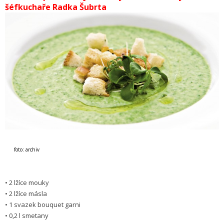
šéfkuchaře Radka Šubrta
foto: archiv
• 2 lžíce mouky
• 2 lžíce másla
• 1 svazek bouquet garni
• 0,2 l smetany