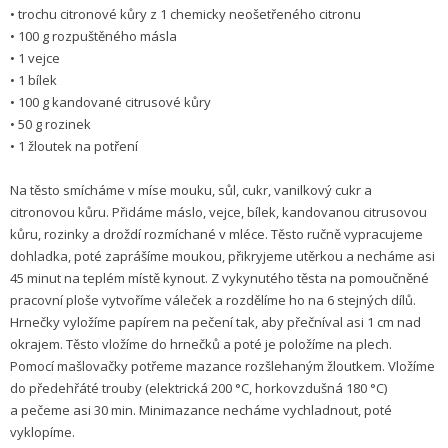
• trochu citronové kůry z 1 che­micky neoše­třeného citronu
• 100 g rozpuštěného másla
• 1 vejce
• 1 bílek
• 100 g kandované citrusové kůry
• 50 g rozinek
• 1 žloutek na potření
Na těsto smícháme v míse mouku, sůl, cukr, vanilkový cukr a
citronovou kůru. Přidáme máslo, vejce, bílek, kandovanou citrusovou
kůru, rozinky a droždí rozmíchané v mléce. Těsto ručně vypracujeme
dohladka, poté zaprášíme moukou, přikryjeme utěrkou a necháme asi
45 minut na teplém místě kynout. Z vykynutého těsta na pomou­čněné
pracovní ploše vytvoříme váleček a rozdělíme ho na 6 stejných dílů.
Hrnečky vyložíme papírem na pečení tak, aby přečníval asi 1 cm nad
okrajem. Těsto vložíme do hrnečků a poté je položíme na plech.
Pomocí mašlovačky potřeme mazance rozšlehaným žloutkem. Vložíme
do předehřáté trouby (elektrická 200 °C, horkovzdušná 180 °C)
a pečeme asi 30 min. Minimazance necháme vychladnout, poté
vyklopíme.