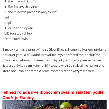
• 1 lžíce mladých kopřiv
• 1 lžíce čerstvých bylinek
• 2 lžíce mladých pampeliško­vých listů
• sůl
• pepř
• 1 l drů­be­ží­ho vývaru
• bílý toustový chléb
• česnekové máslo
Z mouky a másla připravíme světlou jíšku, zalijeme ji vývarem, přidáme
bouquet garni a důkladně provaříme. Vývar přecedíme, dochutíme,
přilijeme smetanu, přidáme máslo, bylinky, kopři­vy a pampeliškové
listy a polévku rozmixujeme. Bílý toustový chléb nakrájíme na kostky,
které nasucho opečeme a promícháme s česnekovým máslem.
Jehněčí roláda s velikonočním svěžím salátem podle
Ondřeje Slaniny