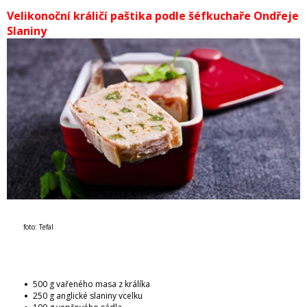
Velikonoční králičí paštika podle šéfkuchaře Ondřeje
Slaniny
foto: Tefal
500 g vařeného masa z králíka
250 g anglické slaniny vcelku