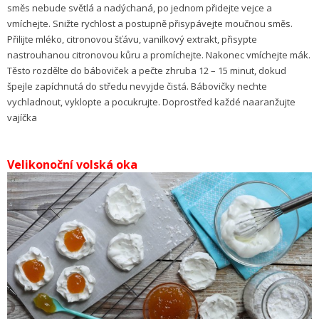
směs nebude světlá a nadýchaná, po jednom přidejte vejce a
vmíchejte. Snižte rychlost a postupně přisypávejte moučnou směs.
Přilijte mléko, citronovou šťávu, vanilkový extrakt, přisypte
nastrouhanou citronovou kůru a promíchejte. Nakonec vmíchejte mák.
Těsto rozdělte do báboviček a pečte zhruba 12 – 15 minut, dokud
špejle zapíchnutá do středu nevyjde čistá. Bábovičky nechte
vychladnout, vyklopte a pocukrujte. Doprostřed každé naaranžujte
vajíčka
Velikonoční volská oka