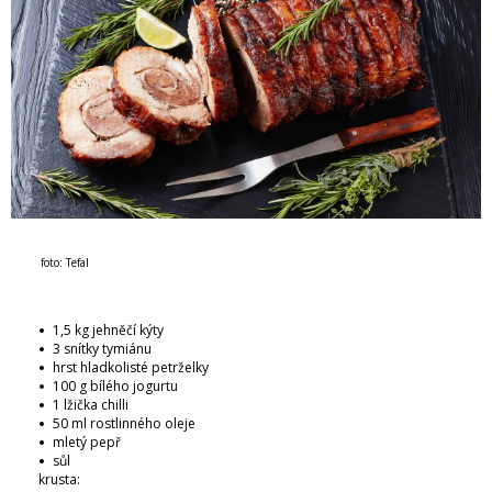
foto: Tefal
1,5 kg jehněčí kýty
3 snítky tymiánu
hrst hladkolisté petrželky
100 g bílého jogurtu
1 lžička chilli
50 ml rostlinného oleje
mletý pepř
sůl
krusta: