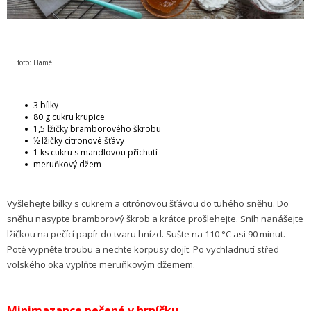
foto: Hamé
3 bílky
80 g cukru krupice
1,5 lžičky bramborového škrobu
½ lžičky citronové šťávy
1 ks cukru s mandlovou příchutí
meruňkový džem
Vyšlehejte bílky s cukrem a citrónovou šťávou do tuhého sněhu. Do
sněhu nasypte bramborový škrob a krátce prošlehejte. Sníh nanášejte
lžičkou na pečící papír do tvaru hnízd. Sušte na 110 °C asi 90 minut.
Poté vypněte troubu a nechte korpusy dojít. Po vychladnutí střed
volského oka vyplňte meruňkovým džemem.
Minimazance pečené v hrníčku