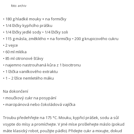
foto: archiv
• 180 g hladké mouky + na formičky
• 1/4 lžičky kypřicího prášku
• 1/4 lžičky jedlé sody • 1/4 lžičky soli
• 115 g másla, změklého + na formičky • 200 g krupicového cukru
• 2 vejce
• 60 ml mléka
• 85 ml citronové šťávy
• najemno nastrouhaná kůra z 1 biocitronu
• 1 lžička vanilkového extraktu
• 1 – 2 lžíce nemletého máku
Na dokončení
• moučkový cukr na posypání
• marcipánová nebo čokoládová vajíčka
Troubu předehřejte na 175 °C. Mouku, kypřicí prášek, sodu a sůl
vsypte do mísy a promíchejte. V jiné míse prošlehejte máslo (pokud
máte klasický robot, použijte pádlo). Přidejte cukr a mixujte, dokud