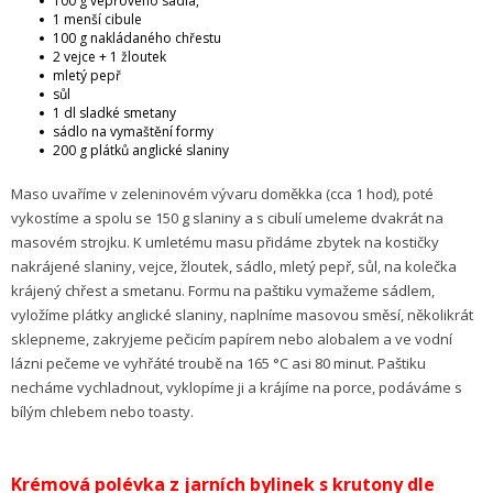
100 g vepřového sádla,
1 menší cibule
100 g nakládaného chřestu
2 vejce + 1 žloutek
mletý pepř
sůl
1 dl sladké smetany
sádlo na vymaštění formy
200 g plátků anglické slaniny
Maso uvaříme v zeleninovém vývaru doměkka (cca 1 hod), poté
vykostíme a spolu se 150 g slaniny a s cibulí umeleme dvakrát na
masovém strojku. K umletému masu přidáme zbytek na kostičky
nakrájené slaniny, vejce, žloutek, sádlo, mletý pepř, sůl, na kolečka
krájený chřest a smetanu. Formu na paštiku vymažeme sádlem,
vyložíme plátky anglické slaniny, naplníme masovou směsí, několikrát
sklepneme, zakryjeme pečicím papírem nebo alobalem a ve vodní
lázni pečeme ve vyhřáté troubě na 165 °C asi 80 minut. Paštiku
necháme vychladnout, vyklopíme ji a krájíme na porce, podáváme s
bílým chlebem nebo toasty.
Krémová polévka z jarních bylinek s krutony dle