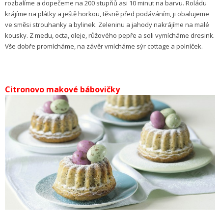
rozbalíme a dopečeme na 200 stupňů asi 10 minut na barvu. Roládu
krájíme na plátky a ještě horkou, těsně před podáváním, ji obalujeme
ve směsi strouhanky a bylinek. Zeleninu a jahody nakrájíme na malé
kousky. Z medu, octa, oleje, růžového pepře a soli vymícháme dresink.
Vše dobře promícháme, na závěr vmícháme sýr cottage a polníček.
Citronovo makové bábovičky