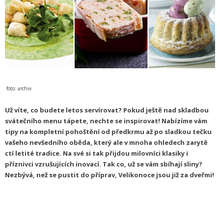
foto: archiv
Už víte, co budete letos servírovat? Pokud ještě nad skladbou
svátečního menu tápete, nechte se inspirovat! Nabízíme vám
tipy na kompletní pohoštění od předkrmu až po sladkou tečku
vašeho nevšedního oběda, který ale v mnoha ohledech zarytě
ctí letité tradice. Na své si tak přijdou milovníci klasiky i
příznivci vzrušujících inovací. Tak co, už se vám sbíhají sliny?
Nezbývá, než se pustit do příprav, Velikonoce jsou již za dveřmi!