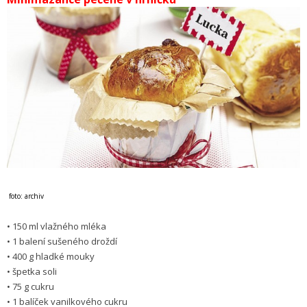
foto: archiv
• 150 ml vlažného mléka
• 1 balení sušeného droždí
• 400 g hladké mouky
• špetka soli
• 75 g cukru
• 1 balíček vanilko­vého cukru