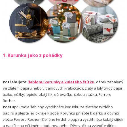
1. Korunka jako z pohádky
Potřebujete:
šablonu korunky a kulatého štítku
, dárek zabalený
ve zlatém papíru nebo v dárkových krabičkách, zlatý a bílý tvrdý papír,
tužku, nůžky, lepidlo, zlatý fix, děrovačku, úzkou stužku, Ferrero
Rocher
Postup:
Podle šablony vystřihněte korunku ze zlatého tvrdého
papíru a slepte její okraje k sobě. Korunku přilepte k dárku a dovnitř
vložte Ferrero Rocher. Z bílého tvrdého papíru vystřihněte kulatý štítek
a napište na něj jméno obdarovaného. Děrovačkou vytvořte dírku,