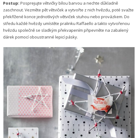
Postup:
Posprejujte větvičky bílou barvou a nechte důkladně
zaschnout. Vezměte pět větviček a vytvořte z nich hvězdu, poté svažte
překřížené konce jednotlivých větviček stuhou nebo provázkem. Do
středu každé hvězdy umístěte pralinku Raffaello a takto vytvořenou
hvězdu společně se sladkým překvapením připevněte na zabalený
dárek pomocí oboustranné lepicí pásky.