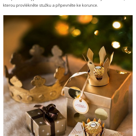
kterou provlékněte stužku a připevněte ke korunce.