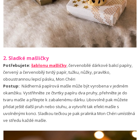
2. Sladké mašličky
Potřebujete:
šablonu mašličky
, červenobílé dárkové balicí papíry,
červený a červenobílý tvrdý papír, tužku, nůžky, pravítko,
oboustrannou lepicí pásku, Mon Chéri
Postup:
Nádherná papírová mašle může být vyrobena v jediném
okamžiku. Vystřihněte ze čtvrtky papíru dva pruhy, přehněte je do
tvaru mašle a přilepte k zabalenému dárku. Libovolně pak můžete
přidat ještě další pruh nebo stuhu, a vytvořit tak efekt mašle s
uvolněnými konci. Sladkou tečkou je pak pralinka Mon Chéri umístěná
ve středu každé mašle.