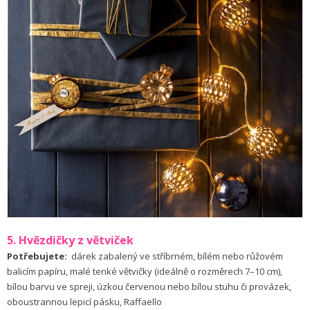
5. Hvězdičky z větviček
Potřebujete:
dárek zabalený ve stříbrném, bílém nebo růžovém
balicím papíru, malé tenké větvičky (ideálně o rozměrech 7–10 cm),
bílou barvu ve spreji, úzkou červenou nebo bílou stuhu či provázek,
oboustrannou lepicí pásku, Raffaello