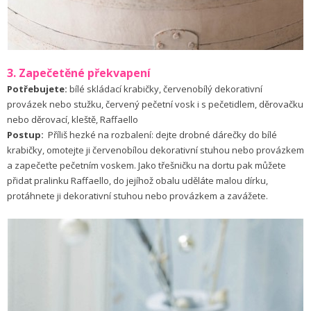
3. Zapečetěné překvapení
Potřebujete:
bílé skládací krabičky, červenobílý dekorativní
provázek nebo stužku, červený pečetní vosk i s pečetidlem, děrovačku
nebo děrovací, kleště, Raffaello
Postup:
Příliš hezké na rozbalení: dejte drobné dárečky do bílé
krabičky, omotejte ji červenobílou dekorativní stuhou nebo provázkem
a zapečeťte pečetním voskem. Jako třešničku na dortu pak můžete
přidat pralinku Raffaello, do jejíhož obalu uděláte malou dírku,
protáhnete ji dekorativní stuhou nebo provázkem a zavážete.