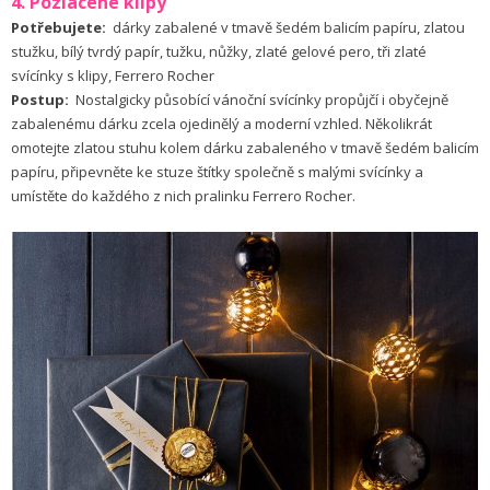
4. Pozlacené klipy
Potřebujete:
dárky zabalené v tmavě šedém balicím papíru, zlatou
stužku, bílý tvrdý papír, tužku, nůžky, zlaté gelové pero, tři zlaté
svícínky s klipy, Ferrero Rocher
Postup:
Nostalgicky působící vánoční svícínky propůjčí i obyčejně
zabalenému dárku zcela ojedinělý a moderní vzhled. Několikrát
omotejte zlatou stuhu kolem dárku zabaleného v tmavě šedém balicím
papíru, připevněte ke stuze štítky společně s malými svícínky a
umístěte do každého z nich pralinku Ferrero Rocher.