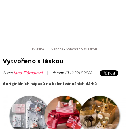
INSPIRACE
/
Vánoce
/
Vytvořeno s láskou
Vytvořeno s láskou
|
Jana Zlámalová
Autor:
datum: 13.12.2016 06:00
6 originálních nápadů na balení vánočních dárků