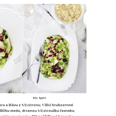
foto: Apetit
ru a šťávu z 1/2 citronu
,
1 lžíci hrubozrnné
 lžičku medu, drcenou 1/2 stroužku česneku
,