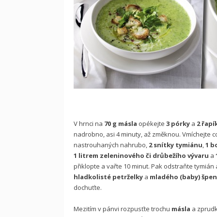
V hrnci na
70 g másla
opékejte
3 pórky
a
2 řapí
nadrobno, asi 4 minuty, až změknou. Vmíchejte c
nastrouhaných nahrubo,
2 snítky tymiánu
,
1 b
1 litrem zeleninového či drůbežího vývaru
a
přiklopte a vařte 10 minut. Pak odstraňte tymián a
hladkolisté petrželky
a
mladého (baby) špe
dochuťte.
Mezitím v pánvi rozpusťte trochu
másla
a zprudk