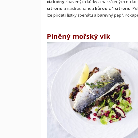
ciabatty
zbavených kůrky a nakrájených na kos
citronu
a nastrouhanou
kůrou z 1
citronu
. Po
lze přidat i lístky špenátu a barevný pepř. Poka
Plněný mořský vlk