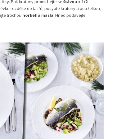
tičky. Pak krutony promíchejte se
šťávou z 1/2
lévku rozdělte do talířů, posypte krutony a petrželkou,
pejte trochou
horkého másla
. Hned podávejte.