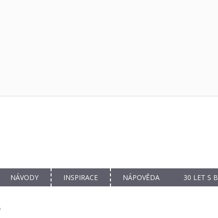
NÁVODY
INSPIRACE
NÁPOVĚDA
30 LET S
ě