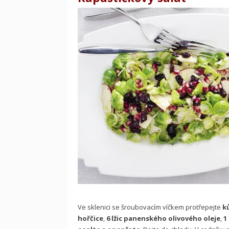
Ve sklenici se šroubovacím víčkem protřepejte
ků
hořčice
,
6 lžic panenského olivového oleje
,
1