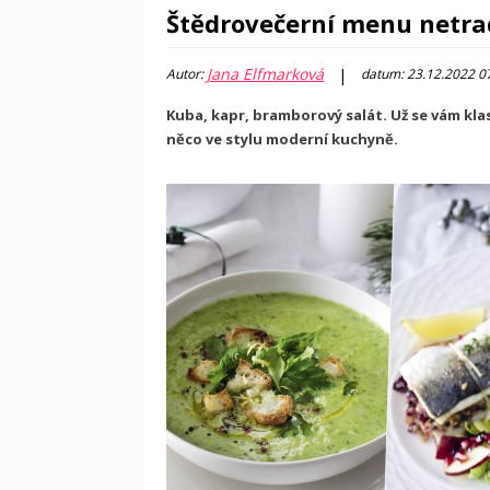
Štědrovečerní menu netra
Jana Elfmarková
|
Autor:
datum: 23.12.2022 0
Kuba, kapr, bramborový salát. Už se vám kla
něco ve stylu moderní kuchyně.