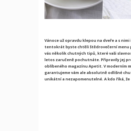
Vánoce už opravdu klepou na dveře a s nimi 
tentokrát byste chtěli štědrovečerní men
vás několik chutných tipů, které vaši slavnos
letos zaručeně pochutnáte. Připravily jej p
oblíbeného magazínu Apetit. V moderním me
garantujeme vám ale absolutně odlišné chut
unikátní a nezapomenutelné. A kdo říká, že