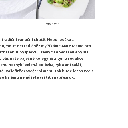
foto: Apetit
i tradiční vánoční chutě. Nebo, počkat..
u pojmout netradičně? My říkáme ANO! Máme pro
tní tabuli vyšperkují samými novotami a vy si i
ro vás naše báječné kolegyně z týmu redakce
nu nechybí zelená polévka, ryba ani salát,
ě. Vaše štědrovečerní menu tak bude letos zcela
 se k němu nemůžete vrátit i napřesrok.