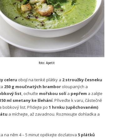
foto: Apetit
ky celeru
obojí na tenké plátky a
2 stroužky česneku
ca
250 g moučnatých brambor
oloupaných a
obkový list
, ochuťte
mořskou solí
a
pepřem
a zalijte
150 ml smetany ke šlehání
. Přiveďte k varu, částečně
 bobkový list. Přidejte po
1 hrnku (upěchovaném)
nátu
a míchejte, až zavadnou. Rozmixujte dohladka a
a na něm 4 – 5 minut opékejte dozlatova
5 plátků