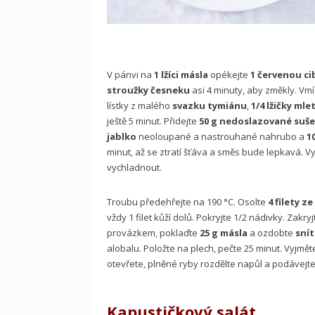
V pánvi na
1 lžíci másla
opékejte
1 červenou ci
stroužky česneku
asi 4 minuty, aby změkly. Vm
lístky z malého
svazku tymiánu
,
1/4 lžičky ml
ještě 5 minut. Přidejte
50 g nedoslazované suše
jablko
neoloupané a nastrouhané nahrubo a
10
minut, až se ztratí šťáva a směs bude lepkavá. Vyp
vychladnout.
Troubu předehřejte na 190 °C. Osolte
4 filety z
vždy 1 filet kůží dolů. Pokryjte 1/2 nádivky. Zakr
provázkem, poklaďte
25 g másla
a ozdobte
sní
alobalu. Položte na plech, pečte 25 minut. Vyjmě
otevřete, plněné ryby rozdělte napůl a podávejte
Kapustičkový salát