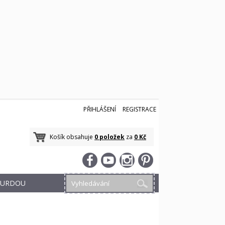
PŘIHLÁŠENÍ
REGISTRACE
Košík obsahuje
0 položek
za
0 Kč
 BURDOU