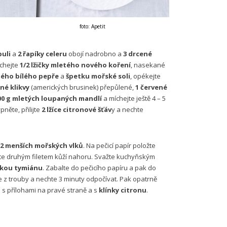
foto: Apetit
buli
a
2 řapíky celeru
obojí nadrobno a
3 drcené
íchejte
1/2 lžičky mletého nového koření
, nasekané
etého bílého pepře
a
špetku mořské soli
, opékejte
né klikvy
(amerických brusinek) přepůlené,
1 červené
0 g mletých loupaných mandlí
a míchejte ještě 4 – 5
něte, přilijte
2 lžíce citronové šťáv
y a nechte
e 2 menších mořských vlků
. Na pečicí papír položte
yjte druhým filetem kůží nahoru. Svažte kuchyňským
tkou tymiánu
. Zabalte do pečicího papíru a pak do
te z trouby a nechte 3 minuty odpočívat. Pak opatrně
 s přílohami na pravé straně a s
klínky citronu
.