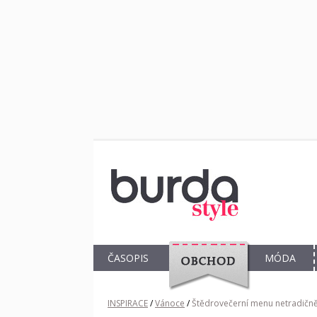
ČASOPIS
MÓDA
OBCHOD
INSPIRACE
/
Vánoce
/
Štědrovečerní menu netradičn