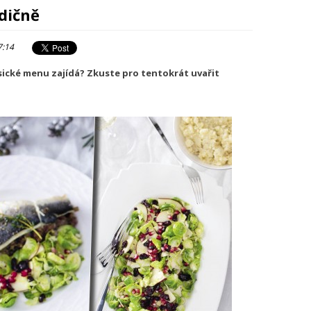
dičně
7:14
sické menu zajídá? Zkuste pro tentokrát uvařit