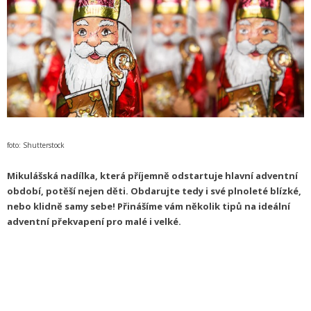
foto: Shutterstock
Mikulášská nadílka, která příjemně odstartuje hlavní adventní
období, potěší nejen děti. Obdarujte tedy i své plnoleté blízké,
nebo klidně samy sebe! Přinášíme vám několik tipů na ideální
adventní překvapení pro malé i velké.