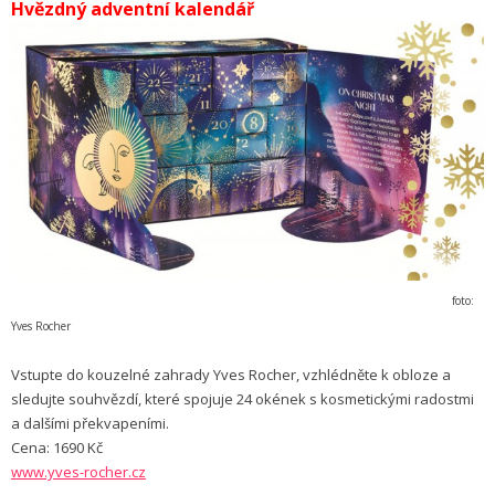
Hvězdný adventní kalendář
foto:
Yves Rocher
Vstupte do kouzelné zahrady Yves Rocher, vzhlédněte k obloze a
sledujte souhvězdí, které spojuje 24 okének s kosmetickými radostmi
a dalšími překvapeními.
Cena: 1690 Kč
www.yves-rocher.cz