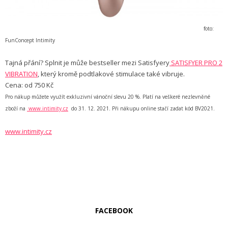
foto:
FunConcept Intimity
Tajná přání? Splnit je může bestseller mezi Satisfyery
SATISFYER PRO 2
VIBRATION
, který kromě podtlakové stimulace také vibruje.
Cena: od 750 Kč
Pro nákup můžete využít exkluzivní vánoční slevu 20 %. Platí na veškeré nezlevněné
zboží na
www.intimity.cz
do 31. 12. 2021. Při nákupu online stačí zadat kód BV2021.
www.intimity.cz
FACEBOOK