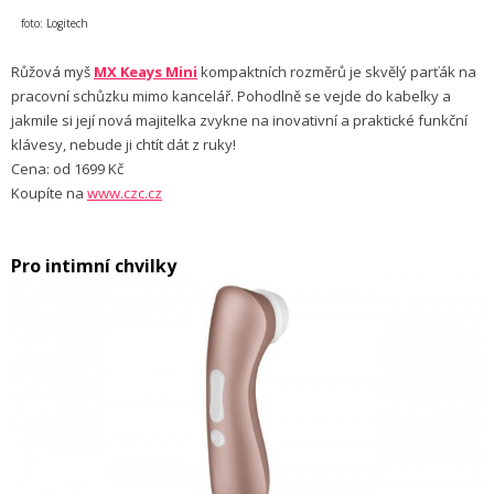
foto: Logitech
Růžová myš
MX Keays Mini
kompaktních rozměrů je skvělý parťák na
pracovní schůzku mimo kancelář. Pohodlně se vejde do kabelky a
jakmile si její nová majitelka zvykne na inovativní a praktické funkční
klávesy, nebude ji chtít dát z ruky!
Cena: od 1699 Kč
Koupíte na
www.czc.cz
Pro intimní chvilky