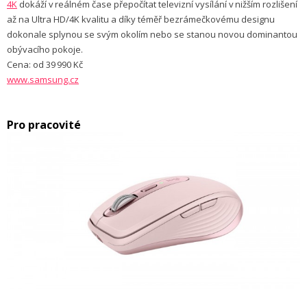
4K
dokáží v reálném čase přepočítat televizní vysílání v nižším rozlišení
až na Ultra HD/4K kvalitu a díky téměř bezrámečkovému designu
dokonale splynou se svým okolím nebo se stanou novou dominantou
obývacího pokoje.
Cena: od 39 990 Kč
www.samsung.cz
Pro pracovité