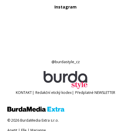
Instagram
@burdastyle_cz
KONTAKT
|
Redakční etický kodex
|
Předplatné
NEWSLETTER
© 2026 BurdaMedia Extra s.r.o.
Apetit
|
Elle
|
Marianne