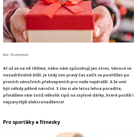
foto: Shutterstock
Ať už se na ně těšíme, nebo nám způsobují jen stres, Vánoce se
nezadržitelně blíží. Je tedy ten pravý čas začít se poohlížet po
prvních vánočních překvapeních pro naše nejdražší. A že umí
být někdy pěkně nároční. S tím si ale letos lehce poradíte,
přinášíme vám totiž několik tipů na stylové dárky, které potěší i
nejzarytější elektronadšence!
Pro sporťáky a fitnesky