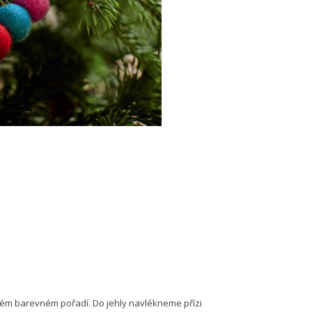
a
eném barevném pořadí. Do jehly navlékneme přízi