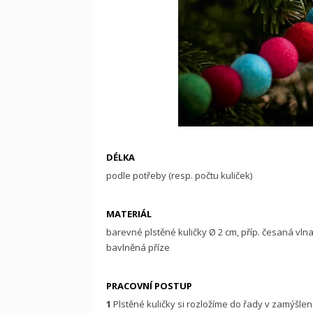
DÉLKA
podle potřeby (resp. počtu kuliček)
MATERIÁL
barevné plstěné kuličky Ø 2 cm, příp. česaná vln
bavlněná příze
PRACOVNÍ POSTUP
1
Plstěné kuličky si rozložíme do řady v zamýšl