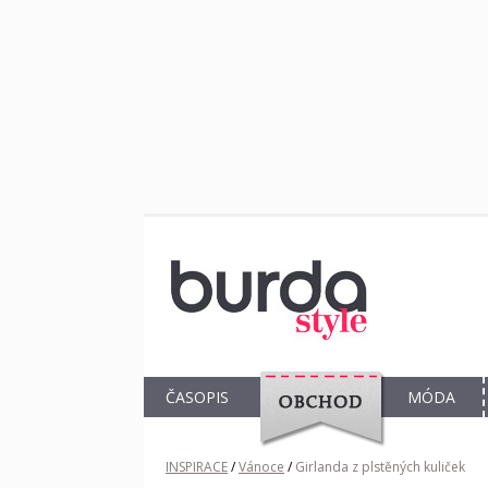
ČASOPIS
MÓDA
OBCHOD
INSPIRACE
/
Vánoce
/
Girlanda z plstěných kuliček