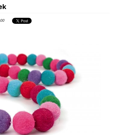
ek
:00