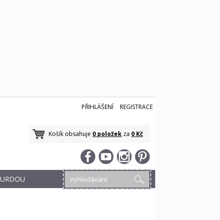
PŘIHLÁŠENÍ
REGISTRACE
Košík obsahuje
0 položek
za
0 Kč
 BURDOU