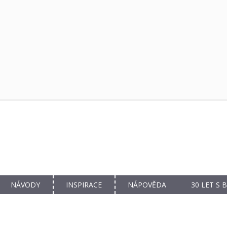
NÁVODY
INSPIRACE
NÁPOVĚDA
30 LET S