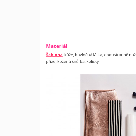
Materiál
Šablona
, kůže, bavlněná látka, oboustranně naže
příze, kožená šňůrka, kolíčky