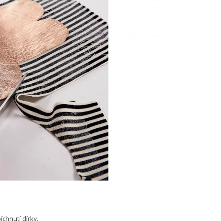
chnutí dírky.