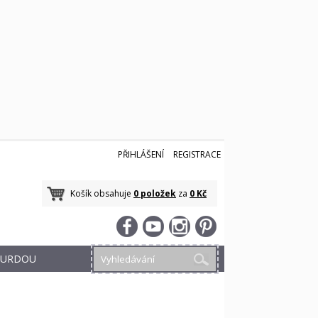
PŘIHLÁŠENÍ
REGISTRACE
Košík obsahuje
0 položek
za
0 Kč
 BURDOU