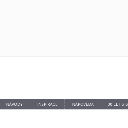
NÁVODY
INSPIRACE
NÁPOVĚDA
30 LET S