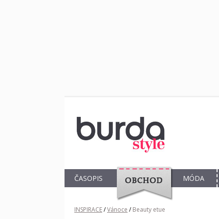
ČASOPIS
MÓDA
OBCHOD
INSPIRACE
/
Vánoce
/
Beauty etue