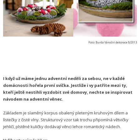
Foto: Burda Vánoční dekorace 8/2013
I když už máme jednu adventní neděli za sebou, ne v každé
domácnosti hořela první svíčka. Jestliže i vy patříte mezi ty,
kteří ještě nestihli vyzdobit své domovy, nechte se inspirovat
návodem na adventní věnec.
Základem je slaměný korpus obalený pleteným kruhovým dílem a
lístečky z čisté vlny. Strukturový vzor tak trochu připomíná větvičky
jehličí, plstěné kuličky dodávají věnci lehce romantický nádech.