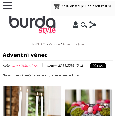
Košík obsahuje
0 položek
za
0 Kč
INSPIRACE
/
Vánoce
/
Adventní věnec
Adventní věnec
|
Jana Zlámalová
Autor:
datum: 28.11.2016 10:42
Návod na vánoční dekoraci, která neuschne