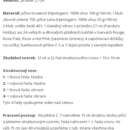
Velikost:
průměr 27 cm
Materiál:
příze Incawool (Hjerte­garn; 100% vlna; 100 g/160 m): 1 klub.
olivově zelené 705; příze Lima (Hjerte­garn; 100% vlna; 50 g/100 m):
2 klub. světle šedé 401; 1 slaměný věnec o průměru 27 cm (Panduro
Hobby); asi 24 velkých a 48 malých plstěných kuliček v barvách Rouge,
Rose Pale, Rose a Hot Pink (Søstrene Grenes); 4 zapichovací držáčky
na svíčky; bambusové jehlice č. 5 a 7; lepicí pistole s tavným lepidlem
Zkušební vzorek:
12 ok a 22 řad strukturového vzoru = 10 x 10 cm
Strukturový vzor:
1.
= lícová řada: hladce
2.
= rubová řada: hladce
3.
= lícová řada: obrace
4.
= rubová řada: obrace
Tyto 4 řady opakujeme stále nad sebou.
Pracovní postup:
Na jehlice č. 7 nahodíme 15 ok dvojitou šedou přízí
a pleteme strukturovým vzorem, řada nahození = 1. řada vzoru. Ve
výši 75 cm (asi 40 vroubků) uzavřeme z rub. strany všechna oka