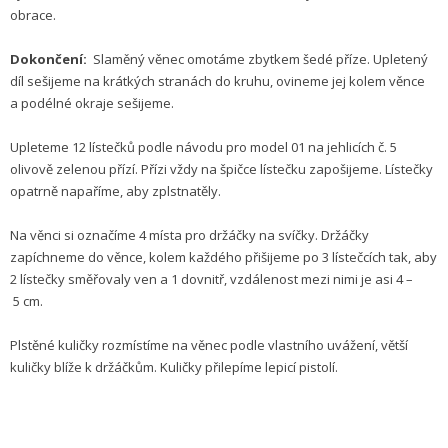
obrace.
Dokončení:
Slaměný věnec omotáme zbytkem šedé příze. Upletený
díl sešijeme na krátkých stranách do kruhu, ovineme jej kolem věnce
a podélné okraje sešijeme.
Upleteme 12 lístečků podle návodu pro model 01 na jehlicích č. 5
olivově zelenou přízí. Přízi vždy na špičce lístečku zapošijeme. Lístečky
opatrně napaříme, aby zplstnatěly.
Na věnci si označíme 4 místa pro držáčky na svíčky. Držáčky
zapíchneme do věnce, kolem každého přišijeme po 3 lístečcích tak, aby
2 lístečky směřovaly ven a 1 dovnitř, vzdálenost mezi nimi je asi 4 –
5 cm.
Plstěné kuličky rozmístíme na věnec po­dle vlastního uvážení, větší
kuličky blíže k držáčkům. Kuličky přilepíme lepicí pistolí.