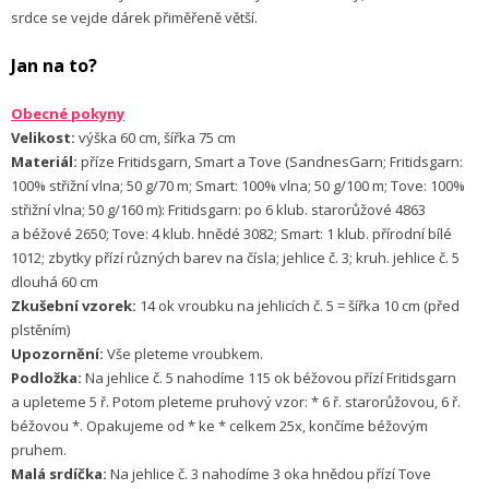
srdce se vejde dárek přiměřeně větší.
Jan na to?
Obecné pokyny
Velikost:
výška 60 cm, šířka 75 cm
Materiál:
příze Fritidsgarn, Smart a Tove (SandnesGarn; Fritidsgarn:
100% střižní vlna; 50 g/70 m; Smart: 100% vlna; 50 g/100 m; Tove: 100%
střižní vlna; 50 g/160 m): Fritidsgarn: po 6 klub. starorůžové 4863
a béžové 2650; Tove: 4 klub. hnědé 3082; Smart: 1 klub. přírodní bílé
1012; zbytky přízí různých barev na čísla; jehlice č. 3; kruh. jehlice č. 5
dlouhá 60 cm
Zkušební vzorek:
14 ok vroubku na jehlicích č. 5 = šířka 10 cm (před
plstěním)
Upozornění:
Vše pleteme vroubkem.
Podložka:
Na jehlice č. 5 nahodíme 115 ok béžovou přízí Fritidsgarn
a upleteme 5 ř. Potom pleteme pruhový vzor: * 6 ř. starorůžovou, 6 ř.
béžovou *. Opakujeme od * ke * celkem 25x, končíme béžovým
pruhem.
Malá srdíčka:
Na jehlice č. 3 nahodíme 3 oka hnědou přízí Tove