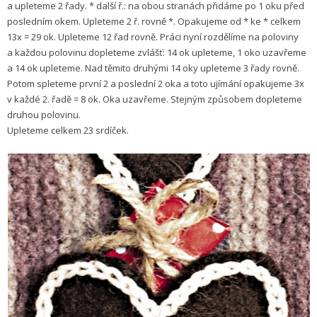
a upleteme 2 řady. * další ř.: na obou stranách přidáme po 1 oku před
posledním okem. Upleteme 2 ř. rovně *. Opakujeme od * ke * celkem
13x = 29 ok. Upleteme 12 řad rovně. Práci nyní rozdělíme na poloviny
a každou polovinu dopleteme zvlášť: 14 ok upleteme, 1 oko uzavřeme
a 14 ok upleteme. Nad těmito druhými 14 oky upleteme 3 řady rovně.
Potom spleteme první 2 a poslední 2 oka a toto ujímání opakujeme 3x
v každé 2. řadě = 8 ok. Oka uzavřeme. Stejným způsobem dopleteme
druhou polovinu.
Upleteme celkem 23 srdíček.