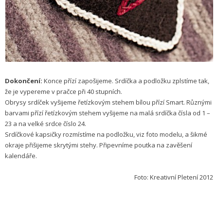
Dokončení:
Konce přízí zapošijeme. Srdíčka a podložku zplstíme tak,
že je vypereme v pračce při 40 stupních.
Obrysy srdíček vyšijeme řetízkovým stehem bílou přízí Smart. Různými
barvami přízí řetízkovým stehem vyšijeme na malá srdíčka čísla od 1 –
23 a na velké srdce číslo 24.
Srdíčkové kapsičky rozmístíme na podložku, viz foto modelu, a šikmé
okraje přišijeme skrytými stehy. Připevníme poutka na zavěšení
kalendáře.
Foto: Kreativní Pletení 2012