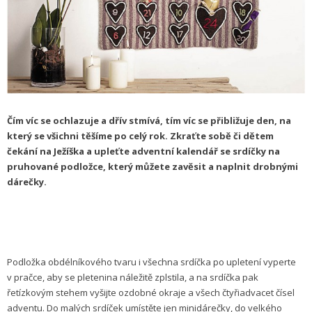
Čím víc se ochlazuje a dřív stmívá, tím víc se přibližuje den, na
který se všichni těšíme po celý rok. Zkraťte sobě či dětem
čekání na Ježíška a upleťte adventní kalendář se srdíčky na
pruhované podložce, který můžete zavěsit a naplnit drobnými
dárečky.
Podložka obdélníkového tvaru i všechna srdíčka po upletení vyperte
v pračce, aby se pletenina náležitě zplstila, a na srdíčka pak
řetízkovým stehem vyšijte ozdobné okraje a všech čtyřiadvacet čísel
adventu. Do malých srdíček umístěte jen minidárečky, do velkého