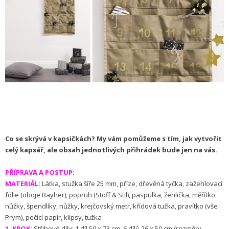
Co se skrývá v kapsičkách? My vám pomůžeme s tím, jak vytvořit
celý kapsář, ale obsah jednotlivých přihrádek bude jen na vás.
PŘÍPRAVA A POSTUP:
MATERIÁL:
Látka, stužka šíře 25 mm, příze, dřevěná tyčka, zažehlovací
fólie (oboje Rayher), popruh (Stoff & Stil), paspulka, žehlička, měřítko,
nůžky, špendlíky, nůžky, krejčovský metr, křídová tužka, pravítko (vše
Prym), pečicí papír, klipsy, tužka
1. KROK:
Střihové díly: 1 díl 50 x 73 cm, 6 dílů 26 x 50 cm (rozměry