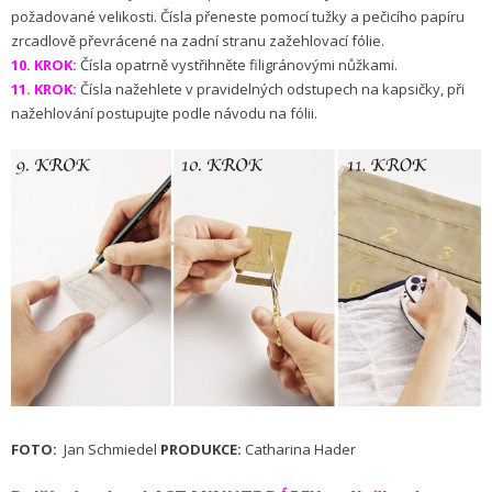
požadované velikosti. Čísla přeneste pomocí tužky a pečicího papíru
zrcadlově převrácené na zadní stranu zažehlovací fólie.
10. KROK:
Čísla opatrně vystřihněte filigránovými nůžkami.
11. KROK:
Čísla nažehlete v pravidelných odstupech na kapsičky, při
nažehlování postupujte podle návodu na fólii.
FOTO:
Jan Schmiedel
PRODUKCE:
Catharina Hader