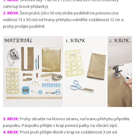
zahrnují švové přídavky).
2. KROK:
Šest pruhů (26 x 50 cm) složte podélně na polovinu (na
velikost 13 x 50 cm) od hrany přehybu odměřte vzdálenost 12 cm a
pruhy prošijte podélně.
3. KROK:
Pruhy obraťte na lícovou stranu, na hranu přehybu připněte
paspulku. Paspulku přišijte v kraji pomocí patky na všívání zipů .
4. KROK:
První pruh přišijte těsně v kraji ve vzdálenosti 3 cm od