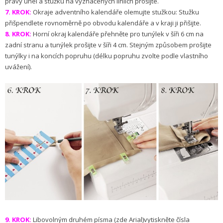
pravý úhel a stužku na vyznačených liniích prošijte.
7. KROK:
Okraje adventního kalendáře olemujte stužkou: Stužku
přišpendlete rovnoměrně po obvodu kalendáře a v kraji ji přišijte.
8. KROK:
Horní okraj kalendáře přehněte pro tunýlek v šíři 6 cm na
zadní stranu a tunýlek prošijte v šíři 4 cm. Stejným způsobem prošijte
tunýlky i na koncích popruhu (délku popruhu zvolte podle vlastního
uvážení).
9. KROK:
Libovolným druhém písma (zde Arial)vytiskněte čísla