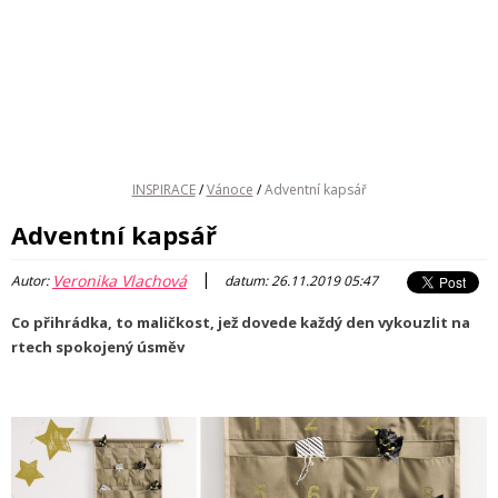
INSPIRACE
/
Vánoce
/
Adventní kapsář
Adventní kapsář
|
Veronika Vlachová
Autor:
datum: 26.11.2019 05:47
Co přihrádka, to maličkost, jež dovede každý den vykouzlit na
rtech spokojený úsměv