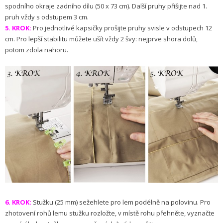
spodního okraje zadního dílu (50 x 73 cm). Další pruhy přišijte nad 1.
pruh vždy s odstupem 3 cm.
5. KROK:
Pro jednotlivé kapsičky prošijte pruhy svisle v odstupech 12
cm. Pro lepší stabilitu můžete ušít vždy 2 švy: nejprve shora dolů,
potom zdola nahoru.
6. KROK:
Stužku (25 mm) sežehlete pro lem podélně na polovinu. Pro
zhotovení rohů lemu stužku rozložte, v místě rohu přehněte, vyznačte