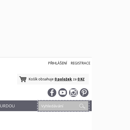
PŘIHLÁŠENÍ
REGISTRACE
Košík obsahuje
0 položek
za
0 Kč
 BURDOU