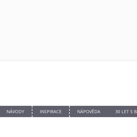
NÁVODY
INSPIRACE
NÁPOVĚDA
30 LET S