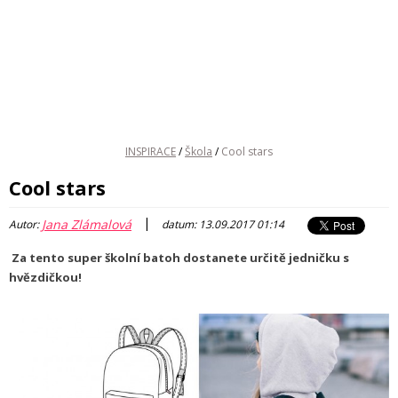
INSPIRACE
/
Škola
/
Cool stars
Cool stars
|
Jana Zlámalová
Autor:
datum: 13.09.2017 01:14
Za tento super školní batoh dostanete určitě jedničku s
hvězdičkou!