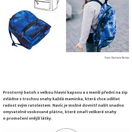
Foto: Daniela Reske
Prostorný batoh s velkou hlavní kapsou a s menší přední na zip
zvládne s trochou snahy každá maminka, která chce udělat
radost svým ratolestem.
Navíc je možné dovnitř našít snadno
omyvatelné voskované plátno, které zmaří veškeré snahy
o promočení vnější látky.