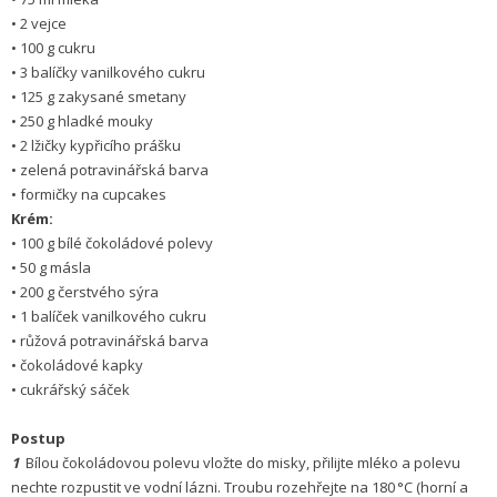
• 2 vejce
• 100 g cukru
• 3 balíčky vanilkového cukru
• 125 g zakysané smetany
• 250 g hladké mouky
• 2 lžičky kypřicího prášku
• zelená potravinářská barva
• formičky na cupcakes
Krém:
• 100 g bílé čokoládové polevy
• 50 g másla
• 200 g čerstvého sýra
• 1 balíček vanilkového cukru
• růžová potravinářská barva
• čokoládové kapky
• cukrářský sáček
Postup
1
Bílou čokoládovou polevu vložte do misky, přilijte mléko a polevu
nechte rozpustit ve vodní lázni. Troubu rozehřejte na 180 °C (horní a