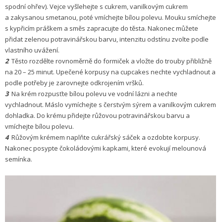
spodní ohřev). Vejce vyšlehejte s cukrem, vanilkovým cukrem
a zakysanou smetanou, poté vmíchejte bílou polevu. Mouku smíchejte
s kypřicím práškem a směs zapracujte do těsta. Nakonec můžete
přidat zelenou potravinářskou barvu, intenzitu odstínu zvolte podle
vlastního uvážení.
2
Těsto rozdělte rovnoměrně do formiček a vložte do trouby přibližně
na 20 – 25 minut. Upečené korpusy na cupcakes nechte vychladnout a
podle potřeby je zarovnejte odkrojením vršků.
3
Na krém rozpusťte bílou polevu ve vodní lázni a nechte
vychladnout. Máslo vymíchejte s čerstvým sýrem a vanilkovým cukrem
dohladka. Do krému přidejte růžovou potravinářskou barvu a
vmíchejte bílou polevu.
4
Růžovým krémem naplňte cukrářský sáček a ozdobte korpusy.
Nakonec posypte čoko­ládovými kapkami, které evokují melounová
semínka.