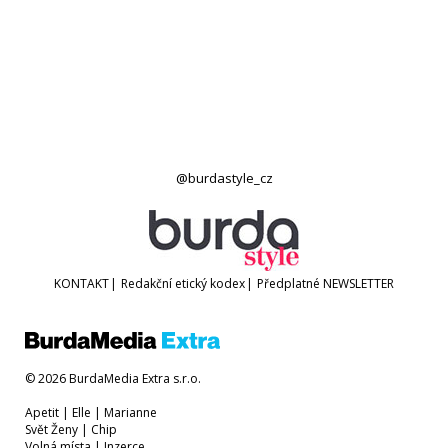
@burdastyle_cz
KONTAKT
|
Redakční etický kodex
|
Předplatné
NEWSLETTER
© 2026 BurdaMedia Extra s.r.o.
Apetit
|
Elle
|
Marianne
Svět Ženy
|
Chip
Volná místa
|
Inzerce