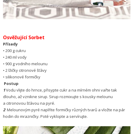
Osvěžující Sorbet
Přísady
• 200 g cukru
• 240 ml vody
• 900 g vodního melounu
• 2 lžičky citronové šťávy
• silikonové formičky
Postup
1
Vodu vlijte do hrnce, přisypte cukr a na mírném ohni vařte tak
dlouho, až vznikne sirup. Sirup rozmixujte s kousky melounu
a citronovou šťávou na pyré.
2
Melounovým pyré naplňte formičky různých tvarů a vložte na pár
hodin do mrazničky. Poté vyklopte a servírujte.