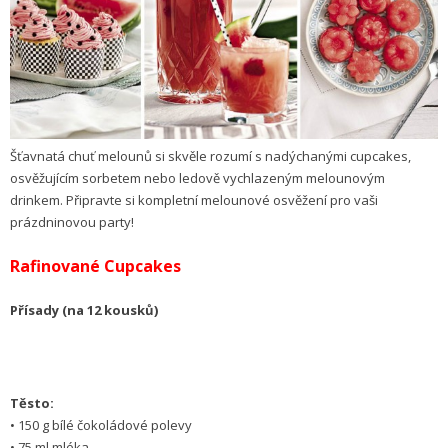
Šťavnatá chuť melounů si skvěle rozumí s nadýchanými cupcakes,
osvěžujícím sorbetem nebo ledově vychlazeným melounovým
drinkem. Připravte si kompletní melounové osvěžení pro vaši
prázdninovou party!
Rafinované Cupcakes
Přísady (na 12 kousků)
Těsto:
• 150 g bílé čokoládové polevy
• 75 ml mléka