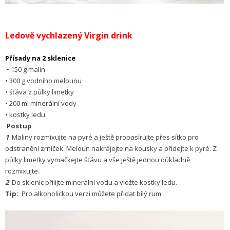
Ledově vychlazený Virgin drink
Přísady na 2 sklenice
• 150 g malin
• 300 g vodního melounu
• šťáva z půlky limetky
• 200 ml minerální vody
• kostky ledu
Postup
1
Maliny rozmixujte na pyré a ještě propasírujte přes sítko pro
odstranění zrníček. Meloun nakrájejte na kousky a přidejte k pyré. Z
půlky limetky vymačkejte šťávu a vše ještě jednou důkladně
rozmixujte.
2
Do sklenic přilijte minerální vodu a vložte kostky ledu.
Tip:
Pro alkoholickou verzi můžete přidat bílý rum