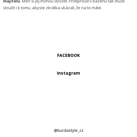
majitelů
, kteří si jej mohou dovolit. Protiproud v bazénu tak může
sloužit i k tomu, abyste zkrátka ukázali, že na to máte.
FACEBOOK
Instagram
@burdastyle_cz