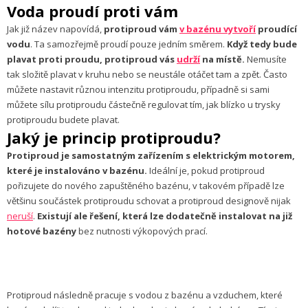
Voda proudí proti vám
Jak již název napovídá,
protiproud vám
v bazénu vytvoří
proudící
vodu
. Ta samozřejmě proudí pouze jedním směrem.
Když tedy bude
plavat proti proudu, protiproud vás
udrží
na místě.
Nemusíte
tak složitě plavat v kruhu nebo se neustále otáčet tam a zpět. Často
můžete nastavit různou intenzitu protiproudu, případně si sami
můžete sílu protiproudu částečně regulovat tím, jak blízko u trysky
protiproudu budete plavat.
Jaký je princip protiproudu?
Protiproud je samostatným zařízením s elektrickým motorem,
které je instalováno v bazénu.
Ideální je, pokud protiproud
pořizujete do nového zapuštěného bazénu, v takovém případě lze
většinu součástek protiproudu schovat a protiproud designově nijak
neruší
.
Existují ale řešení, která lze dodatečně instalovat na již
hotové bazény
bez nutnosti výkopových prací.
Protiproud následně pracuje s vodou z bazénu a vzduchem, které