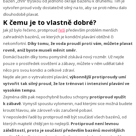
bazén „chrlí“ tryskou od jednoho okraje bazénu k druhému. Tím je
vytvořen proud vody dostatečně silný na to, aby se proti němu dalo
dlouhodobě plavat.
K čemu je to vlastně dobré?
Jak již bylo řečeno, protiproud
řeší
především problém menších
zahradních bazénů, ve kterých je kondiční plavání obtížné či
nekomfortní.
Díky tomu, že voda proudí proti vám, můžete plavat
rovně, aniž byste museli měnit směr.
Domácí bazén díky tomu pomyslně získává nový rozměr. Už nejde
pouze o prostředek osvěžení a zábavy, můžete v něm udělat také
něco pro svou kondici a celkové zdraví.
Nejde ale jen o vytrvalostní plavání,
výkonnější protiproudy umí
vytvořit tak silný proud, že lze trénovat i intenzivní plavání ve
vysokém tempu
.
Zejména děti pak nepochybně budou schopny
protiproud využít
k zábavě
. Vymyslí spoustu vylomenin, nad kterými sice možná budete
kroutit hlavou, ale zároveň vás zaručeně pobaví.
V neposlední řadě by protiproud měl být součástí všech bazénů, od
kterých majitelé chtějí jen to nejlepší.
Protiproud není levnou
záležitostí, proto je součástí především bazénů movitějších