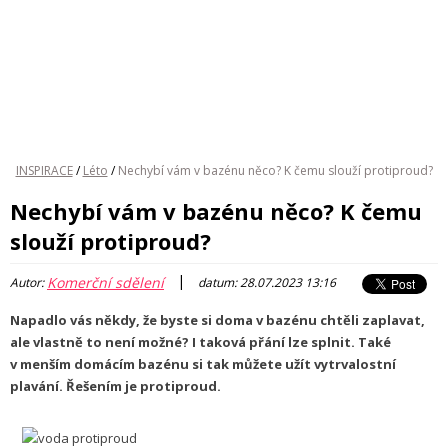
INSPIRACE
/
Léto
/
Nechybí vám v bazénu něco? K čemu slouží protiproud?
Nechybí vám v bazénu něco? K čemu
slouží protiproud?
|
Komerční sdělení
Autor:
datum: 28.07.2023 13:16
Napadlo vás někdy, že byste si doma v bazénu chtěli zaplavat,
ale vlastně to není možné? I taková přání lze splnit. Také
v menším domácím bazénu si tak můžete užít vytrvalostní
plavání. Řešením je protiproud.