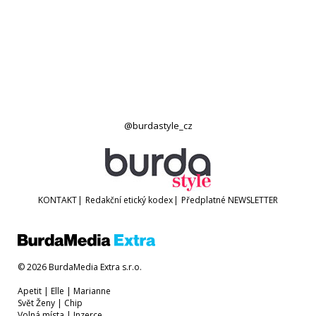
@burdastyle_cz
KONTAKT
|
Redakční etický kodex
|
Předplatné
NEWSLETTER
© 2026 BurdaMedia Extra s.r.o.
Apetit
|
Elle
|
Marianne
Svět Ženy
|
Chip
Volná místa
|
Inzerce