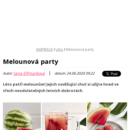
INSPIRACE
/
Léto
/
Melounová party
Melounová party
|
Jana Elfmarková
Autor:
datum: 24.06.2020 09:22
Léto patří melounům! Jejich osvěžující chuť si užijte hned ve
třech neodolatelných letních dobrotách.