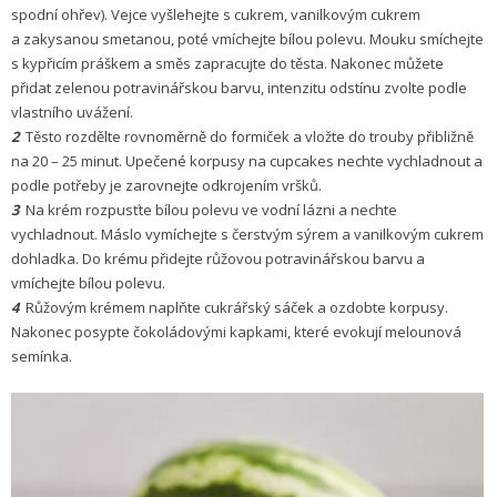
spodní ohřev). Vejce vyšlehejte s cukrem, vanilkovým cukrem
a zakysanou smetanou, poté vmíchejte bílou polevu. Mouku smíchejte
s kypřicím práškem a směs zapracujte do těsta. Nakonec můžete
přidat zelenou potravinářskou barvu, intenzitu odstínu zvolte podle
vlastního uvážení.
2
Těsto rozdělte rovnoměrně do formiček a vložte do trouby přibližně
na 20 – 25 minut. Upečené korpusy na cupcakes nechte vychladnout a
podle potřeby je zarovnejte odkrojením vršků.
3
Na krém rozpusťte bílou polevu ve vodní lázni a nechte
vychladnout. Máslo vymíchejte s čerstvým sýrem a vanilkovým cukrem
dohladka. Do krému přidejte růžovou potravinářskou barvu a
vmíchejte bílou polevu.
4
Růžovým krémem naplňte cukrářský sáček a ozdobte korpusy.
Nakonec posypte čoko­ládovými kapkami, které evokují melounová
semínka.