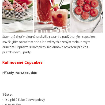
Šťavnatá chuť melounů si skvěle rozumí s nadýchanými cupcakes,
osvěžujícím sorbetem nebo ledově vychlazeným melounovým
drinkem. Připravte si kompletní melounové osvěžení pro vaši
prázdninovou party!
Rafinované Cupcakes
Přísady (na 12 kousků)
Těsto:
• 150 g bílé čokoládové polevy
• 75 ml mléka