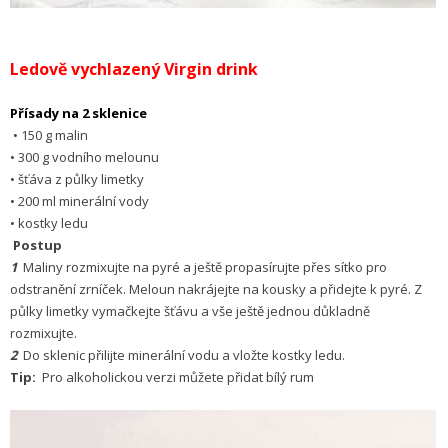
Ledově vychlazený Virgin drink
Přísady na 2 sklenice
• 150 g malin
• 300 g vodního melounu
• šťáva z půlky limetky
• 200 ml minerální vody
• kostky ledu
Postup
1
Maliny rozmixujte na pyré a ještě propasírujte přes sítko pro
odstranění zrníček. Meloun nakrájejte na kousky a přidejte k pyré. Z
půlky limetky vymačkejte šťávu a vše ještě jednou důkladně
rozmixujte.
2
Do sklenic přilijte minerální vodu a vložte kostky ledu.
Tip:
Pro alkoholickou verzi můžete přidat bílý rum