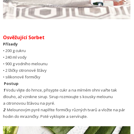
Osvěžující Sorbet
Přísady
• 200 g cukru
• 240 ml vody
• 900 g vodního melounu
• 2 lžičky citronové šťávy
• silikonové formičky
Postup
1
Vodu vlijte do hrnce, přisypte cukr a na mírném ohni vařte tak
dlouho, až vznikne sirup. Sirup rozmixujte s kousky melounu
a citronovou šťávou na pyré.
2
Melounovým pyré naplňte formičky různých tvarů a vložte na pár
hodin do mrazničky. Poté vyklopte a servírujte.