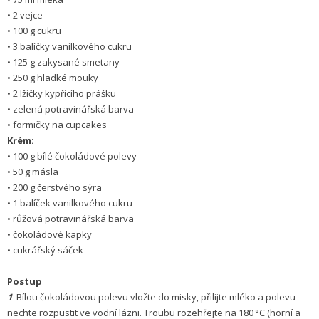
• 2 vejce
• 100 g cukru
• 3 balíčky vanilkového cukru
• 125 g zakysané smetany
• 250 g hladké mouky
• 2 lžičky kypřicího prášku
• zelená potravinářská barva
• formičky na cupcakes
Krém:
• 100 g bílé čokoládové polevy
• 50 g másla
• 200 g čerstvého sýra
• 1 balíček vanilkového cukru
• růžová potravinářská barva
• čokoládové kapky
• cukrářský sáček
Postup
1
Bílou čokoládovou polevu vložte do misky, přilijte mléko a polevu
nechte rozpustit ve vodní lázni. Troubu rozehřejte na 180 °C (horní a