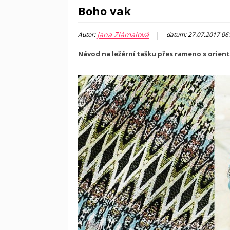
Boho vak
Jana Zlámalová
|
Autor:
datum: 27.07.2017 06
Návod na ležérní tašku přes rameno s orie