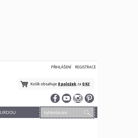
PŘIHLÁŠENÍ
REGISTRACE
Košík obsahuje
0 položek
za
0 Kč
 BURDOU