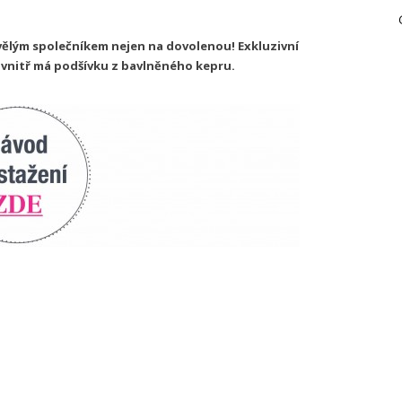
kvělým společníkem nejen na dovolenou! Exkluzivní
 uvnitř má podšívku z bavlněného kepru.