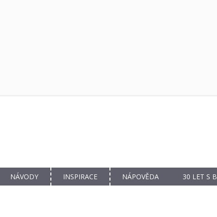
NÁVODY
INSPIRACE
NÁPOVĚDA
30 LET S