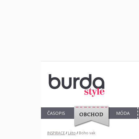
ČASOPIS
MÓDA
OBCHOD
INSPIRACE
/
Léto
/
Boho vak