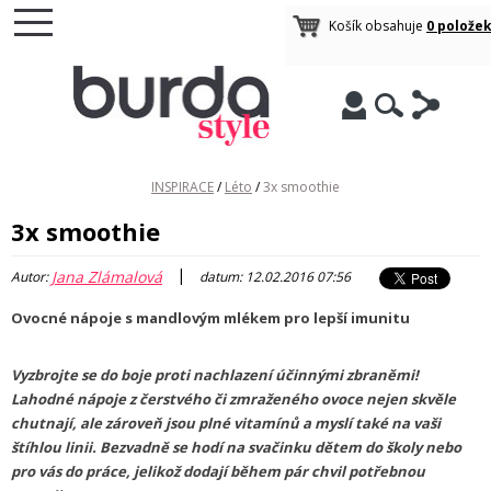
Košík obsahuje
0 polože
INSPIRACE
/
Léto
/
3x smoothie
3x smoothie
|
Jana Zlámalová
Autor:
datum: 12.02.2016 07:56
Ovocné nápoje s mandlovým mlékem pro lepší imunitu
Vyzbrojte se do boje proti nachlazení účinnými zbraněmi!
Lahodné nápoje z čerstvého či zmraženého ovoce nejen skvěle
chutnají, ale zároveň jsou plné vitamínů a myslí také na vaši
štíhlou linii. Bezvadně se hodí na svačinku dětem do školy nebo
pro vás do práce, jelikož dodají během pár chvil potřebnou