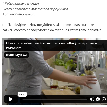
2 lžičky javorového sirupu
300 ml neslazeného mandlového nápoje Alpro
1 cm čerstvého zázvoru
Hrušku okrájíme a zbavíme jádřince. Oloupeme a nastrouháme
zázvor. Všechny přísady vložíme do mixéru a rozmixujeme dohladka.