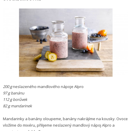
200 g
neslazeného mandlového nápoje Alpro
97 g banánu
112 g borůvek
82 g mandarinek
Mandarinky a banány oloupeme, banány nakrájíme na kousky. Ovoce
vložíme do mixéru, přilijeme neslazený mandlový nápoj Alpro a