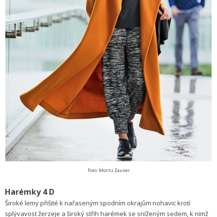
Foto: Moritz Zauner
Harémky 4 D
Široké lemy přišité k nařaseným spodním okrajům nohavic krotí
splývavost žerzeje a široký střih harémek se sníženým sedem, k nimž