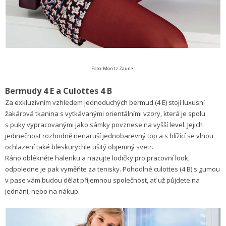
Foto: Moritz Zauner
Bermudy 4 E a Culottes 4 B
Za exkluzivním vzhledem jednoduchých bermud (4 E) stojí luxusní
žakárová tkanina s vytkávanými orientálními vzory, která je spolu
s puky vypracovanými jako sámky povznese na vyšší level. Jejich
jedinečnost rozhodně nenaruší jednobarevný top a s blížící se vlnou
ochlazení také bleskurychle ušitý objemný svetr.
Ráno oblékněte halenku a nazujte lodičky pro pracovní look,
odpoledne je pak vyměňte za tenisky. Pohodlné culottes (4 B) s gumou
v pase vám budou dělat příjemnou společnost, ať už půjdete na
jednání, nebo na nákup.