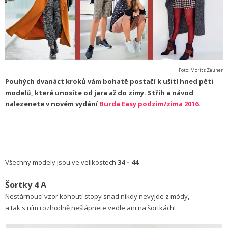
Foto: Moritz Zauner
Pouhých dvanáct kroků vám bohatě postačí k ušití hned pěti
modelů, které unosíte od jara až do zimy. Střih a návod
nalezenete v novém vydání
Burda Easy podzim/zima 2016
.
Všechny modely jsou ve velikostech
34 – 44
.
Šortky 4 A
Nestárnoucí vzor kohoutí stopy snad nikdy nevyjde z módy,
a tak s ním rozhodně nešlápnete vedle ani na šortkách!