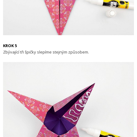
KROK 5
Zbývající tři špičky slepíme stejným způsobem.