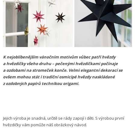
K nejoblíbenějším vánočním motivům vůbec patří hvězdy
a hvězdičky všeho druhu – pečenými hvězdičkami počínaje
a ozdobami na stromeček konče. Velmi elegantní dekorací se
ovšem mohou stát i tradiční osmicípé hvězdy naskládané
z ozdobných papírů technikou origami.
Jejich výroba je snadná, určitě se rády zapojí i děti. S výrobou první
hvězdičky vám pomůže náš obrázkový návod.