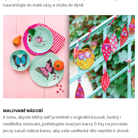
naaranžujte do malé vázy a vložte do dýně.
MALOVANÉ NÁDOBÍ
K tomu, abyste běžný talíř proměnili v originální kousek, hodný i
nedělního stolování, potřebujete snad jen barvy či fixy na porcelán.
Jen ty zaručí stálost barev, aby vaše umělecké dílo nepřišlo k úhoně.