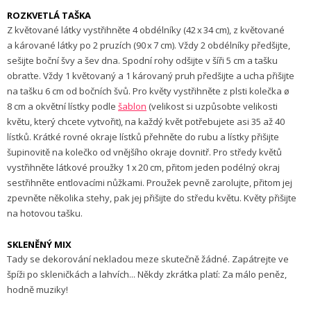
ROZKVETLÁ TAŠKA
Z květované látky vystřihněte 4 obdélníky (42 x 34 cm), z květované
a kárované látky po 2 pruzích (90 x 7 cm). Vždy 2 obdélníky předšijte,
sešijte boční švy a šev dna. Spodní rohy odšijte v šíři 5 cm a tašku
obraťte. Vždy 1 květovaný a 1 károvaný pruh předšijte a ucha přišijte
na tašku 6 cm od bočních švů. Pro květy vystřihněte z plsti kolečka ø
8 cm a okvětní lístky podle
šablon
(velikost si uzpůsobte velikosti
květu, který chcete vytvořit), na každý květ potřebujete asi 35 až 40
lístků. Krátké rovné okraje lístků přehněte do rubu a lístky přišijte
šupinovitě na kolečko od vnějšího okraje dovnitř. Pro středy květů
vystřihněte látkové proužky 1 x 20 cm, přitom jeden podélný okraj
sestřihněte entlovacími nůžkami. Proužek pevně zarolujte, přitom jej
zpevněte několika stehy, pak jej přišijte do středu květu. Květy přišijte
na hotovou tašku.
SKLENĚNÝ MIX
Tady se dekorování nekladou meze skutečně žádné. Zapátrejte ve
špíži po skleničkách a lahvích... Někdy zkrátka platí: Za málo peněz,
hodně muziky!