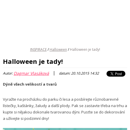
INSPIRACE
/
Halloween
/
Halloween je tady!
Halloween je tady!
|
Dagmar Vlasáková
Autor:
datum: 20.10.2015 14:32
Dýně všech velikostí a tvarů
Vyražte na procházku do parku či lesa a posbírejte různobarevné
lístečky, kaštánky, žaludy a další plody. Pak se zastavte třeba na trhu a
kupte si nějakou dokonale tvarovanou dýni. Pusťte se do dekorování
a užívejte si podzimní dny!