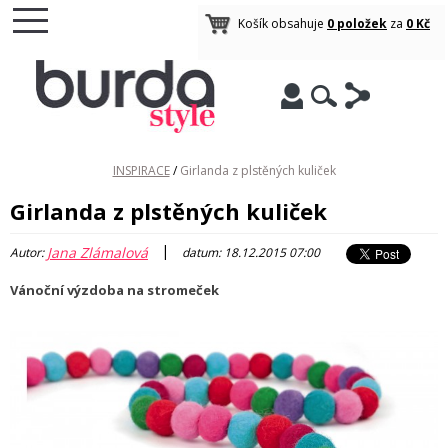
Košík obsahuje
0 položek
za
0 Kč
INSPIRACE
/
Girlanda z plstěných kuliček
Girlanda z plstěných kuliček
|
Jana Zlámalová
Autor:
datum: 18.12.2015 07:00
Vánoční výzdoba na stromeček