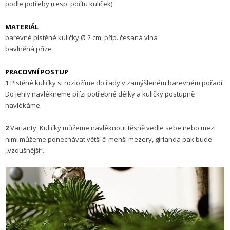
podle potřeby (resp. počtu kuliček)
MATERIÁL
barevné plstěné kuličky Ø 2 cm, příp. česaná vlna
bavlněná příze
PRACOVNÍ POSTUP
1
Plstěné kuličky si rozložíme do řady v zamýšleném barevném pořadí.
Do jehly navlékneme přízi potřebné délky a kuličky postupně
navlékáme.
2
Varianty: Kuličky můžeme navléknout těsně vedle sebe nebo mezi
nimi můžeme ponechávat větší či menší mezery, girlanda pak bude
„vzdušnější“.