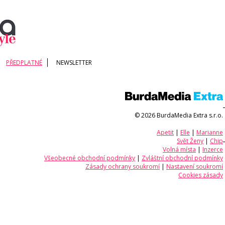
PŘEDPLATNÉ
NEWSLETTER
© 2026 BurdaMedia Extra s.r.o.
Apetit
|
Elle
|
Marianne
Svět Ženy
|
Chip
Volná místa
|
Inzerce
Všeobecné obchodní podmínky
|
Zvláštní obchodní podmínky
Zásady ochrany soukromí
|
Nastavení soukromí
Cookies zásady