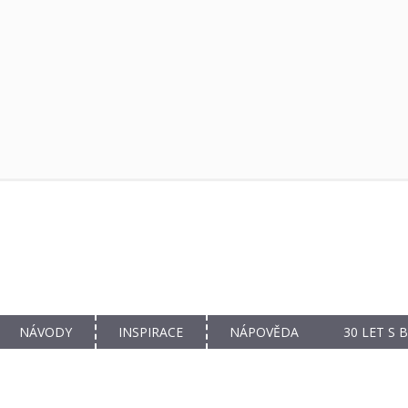
NÁVODY
INSPIRACE
NÁPOVĚDA
30 LET S