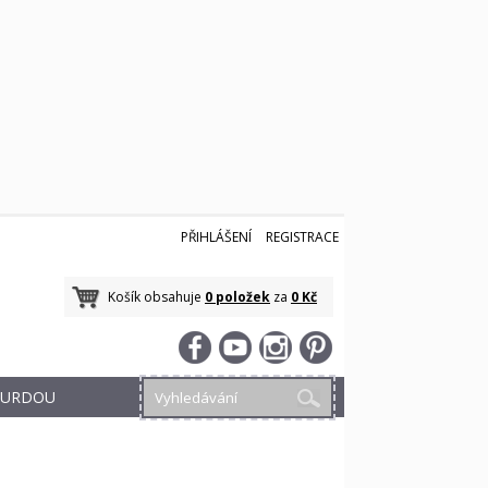
PŘIHLÁŠENÍ
REGISTRACE
Košík obsahuje
0 položek
za
0 Kč
 BURDOU