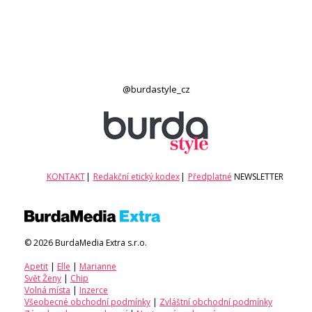
@burdastyle_cz
KONTAKT
|
Redakční etický kodex
|
Předplatné
NEWSLETTER
© 2026 BurdaMedia Extra s.r.o.
Apetit
|
Elle
|
Marianne
Svět Ženy
|
Chip
Volná místa
|
Inzerce
Všeobecné obchodní podmínky
|
Zvláštní obchodní podmínky