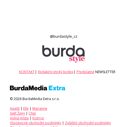
@burdastyle_cz
KONTAKT
|
Redakční etický kodex
|
Předplatné
NEWSLETTER
© 2026 BurdaMedia Extra s.r.o.
Apetit
|
Elle
|
Marianne
Svět Ženy
|
Chip
Volná místa
|
Inzerce
Všeobecné obchodní podmínky
|
Zvláštní obchodní podmínky