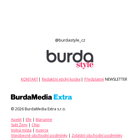
@burdastyle_cz
KONTAKT
|
Redakční etický kodex
|
Předplatné
NEWSLETTER
© 2026 BurdaMedia Extra s.r.o.
Apetit
|
Elle
|
Marianne
Svět Ženy
|
Chip
Volná místa
|
Inzerce
Všeobecné obchodní podmínky
|
Zvláštní obchodní podmínky