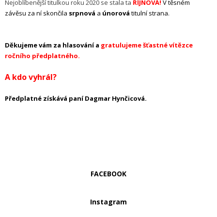
Nejoblíbenější titulkou roku 2020 se stala ta
ŘÍJNOVÁ!
V těsném
závěsu za ní skončila
srpnová
a
únorová
titulní strana.
Děkujeme vám za hlasování a
gratulujeme šťastné vítězce
ročního předplatného.
A kdo vyhrál?
Předplatné získává paní Dagmar Hynčicová.
FACEBOOK
Instagram