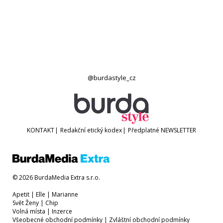
@burdastyle_cz
KONTAKT
|
Redakční etický kodex
|
Předplatné
NEWSLETTER
© 2026 BurdaMedia Extra s.r.o.
Apetit
|
Elle
|
Marianne
Svět Ženy
|
Chip
Volná místa
|
Inzerce
Všeobecné obchodní podmínky
|
Zvláštní obchodní podmínky