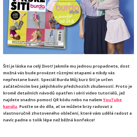
Šití je láska na celý život! Jakmile mu jednou propadnete, dost
možná vás bude provázet různými etapami a nikdy vás
nepřestane bavit. Speciál Burda Můj kurz šití je určen
začátečnicím bez jakýchkoliv předchozích zkušeností. Proto je
kromě detailních návodů opatřen i sérií video tutoriálů, jež
najdete snadno pomocí QR kódu nebo na našem
YouTube
kanálu
. Pusťte se do díla, ať se můžete brzy radovat z
vlastnoručně zhotoveného oblečení, které vám udělá radost a
navíc padne o tolik lépe než běžná konfekce!