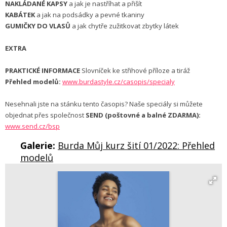
NAKLÁDANÉ KAPSY
a jak je nastříhat a přišít
KABÁTEK
a jak na podsádky a pevné tkaniny
GUMIČKY DO VLASŮ
a jak chytře zužitkovat zbytky látek
EXTRA
PRAKTICKÉ INFORMACE
Slovníček ke střihové příloze a tiráž
Přehled modelů:
www.burdastyle.cz/casopis/specialy
Nesehnali jste na stánku tento časopis? Naše speciály si můžete
objednat přes společnost
SEND (poštovné a balné ZDARMA):
www.send.cz/bsp
Galerie:
Burda Můj kurz šití 01/2022: Přehled
modelů