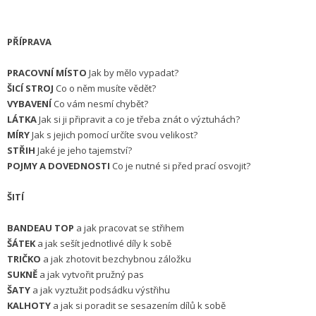
PŘÍPRAVA
PRACOVNÍ MÍSTO
Jak by mělo vypadat?
ŠICÍ STROJ
Co o něm musíte vědět?
VYBAVENÍ
Co vám nesmí chybět?
LÁTKA
Jak si ji připravit a co je třeba znát o výztuhách?
MÍRY
Jak s jejich pomocí určíte svou velikost?
STŘIH
Jaké je jeho tajemství?
POJMY A DOVEDNOSTI
Co je nutné si před prací osvojit?
ŠITÍ
BANDEAU TOP
a jak pracovat se střihem
ŠÁTEK
a jak sešít jednotlivé díly k sobě
TRIČKO
a jak zhotovit bezchybnou záložku
SUKNĚ
a jak vytvořit pružný pas
ŠATY
a jak vyztužit podsádku výstřihu
KALHOTY
a jak si poradit se sesazením dílů k sobě