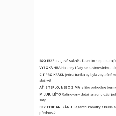
ESO ES!
Žerzejové sukně s řasením se postarají o 
VYSOKÁ HRA
Halenky i šaty se zavinováním a d
CIT PRO KRÁSU
Jedna tunika by byla zbytečně má
slušivé!
AŤ JE TEPLO, NEBO ZIMA
Je libo pohodlné berm
MILUJU LÉTO
Rafinovaný detail snadno oživí jed
šaty.
BEZ TEBE ANI RÁNU
Elegantní kabátky z buklé a
přednost?