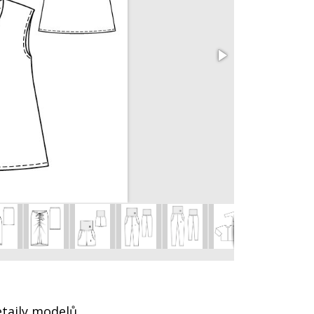
Tunikové šaty 
vel. 34 – 44
etaily modelů