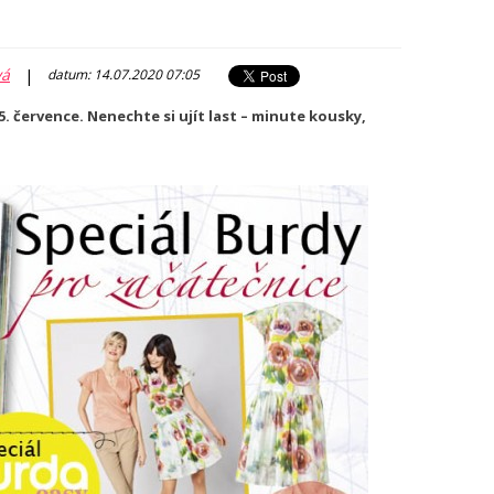
vá
|
datum: 14.07.2020 07:05
. července. Nenechte si ujít last – minute kousky,