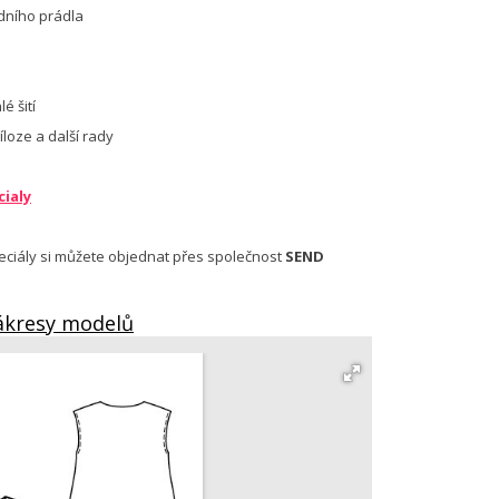
ního prádla
é šití
íloze a další rady
ialy
eciály si můžete objednat přes společnost
SEND
ákresy modelů