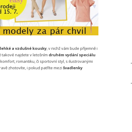
lehké a vzdušné kousky
, v nichž vám bude příjemně i
vě takové najdete v letošním
druhém vydání speciálu
, komfort, romantiku, či sportovní styl, s ilustrovanými
ravě zhotovíte, i pokud patříte mezi
švadlenky