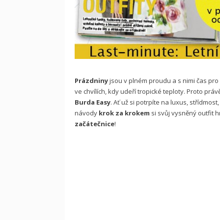
Prázdniny
jsou v plném proudu a s nimi čas pro
ve chvílích, kdy udeří tropické teploty. Proto prá
Burda Easy
. Ať už si potrpíte na luxus, střídmost
návody
krok za krokem
si svůj vysněný outfit h
začátečnice
!