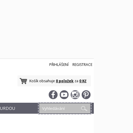
PŘIHLÁŠENÍ
REGISTRACE
Košík obsahuje
0 položek
za
0 Kč
 BURDOU