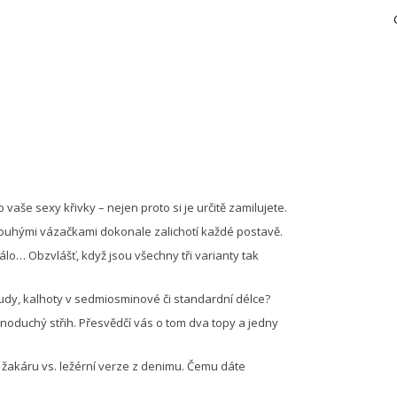
vaše sexy křivky – nejen proto si je určitě zamilujete.
louhými vázačkami dokonale zalichotí každé postavě.
lo… Obzvlášť, když jsou všechny tři varianty tak
udy, kalhoty v sedmiosminové či standardní délce?
noduchý střih. Přesvědčí vás o tom dva topy a jedny
 žakáru vs. ležérní verze z denimu. Čemu dáte