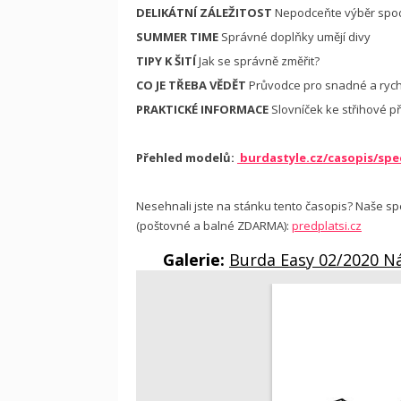
DELIKÁTNÍ ZÁLEŽITOST
Nepodceňte výběr spod
SUMMER TIME
Správné doplňky umějí divy
TIPY K ŠITÍ
Jak se správně změřit?
CO JE TŘEBA VĚDĚT
Průvodce pro snadné a rychl
PRAKTICKÉ INFORMACE
Slovníček ke střihové př
Přehled modelů:
burdastyle.cz/casopis/spec
Nesehnali jste na stánku tento časopis? Naše sp
(poštovné a balné ZDARMA):
predplatsi.cz
Galerie:
Burda Easy 02/2020 N