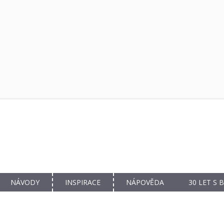
NÁVODY
INSPIRACE
NÁPOVĚDA
30 LET S