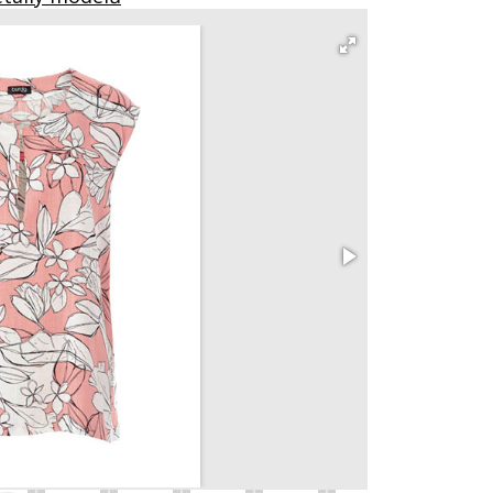
Tunikové šaty 
vel. 34 – 44