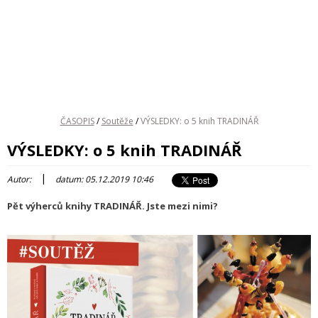
ČASOPIS
/
Soutěže
/
VÝSLEDKY: o 5 knih TRADINÁŘ
VÝSLEDKY: o 5 knih TRADINÁŘ
|
Autor:
datum: 05.12.2019 10:46
Pět výherců knihy TRADINÁŘ. Jste mezi nimi?