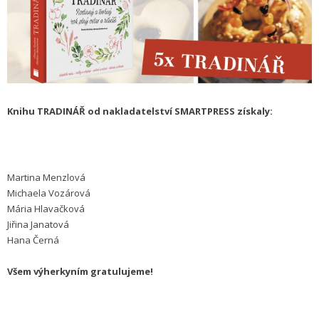
Knihu TRADINÁŘ od nakladatelství SMARTPRESS získaly:
Martina Menzlová
Michaela Vozárová
Mária Hlavačková
Jiřina Janatová
Hana Černá
Všem výherkyním gratulujeme!