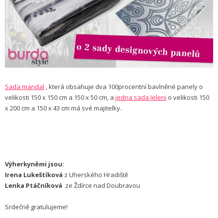
Sada mandal
, která obsahuje dva 100procentní bavlněné panely o
velikosti 150 x 150 cm a 150 x 50 cm, a
jedna sada Jeleni
o velikosti 150
x 200 cm a 150 x 43 cm má své majitelky.
Výherkyněmi jsou:
Irena Lukeštíková
z Uherského Hradiště
Lenka Ptáčníková
ze Ždírce nad Doubravou
Srdečně gratulujeme!