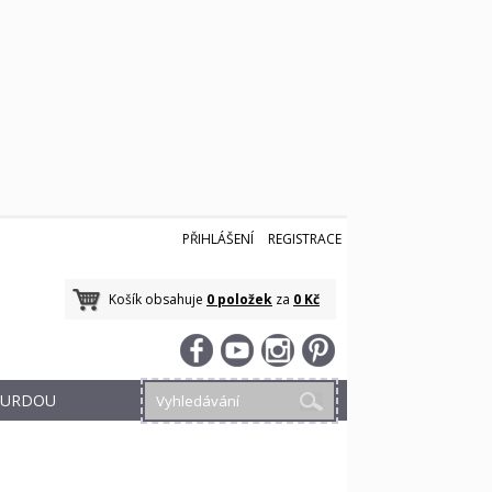
PŘIHLÁŠENÍ
REGISTRACE
Košík obsahuje
0 položek
za
0 Kč
 BURDOU