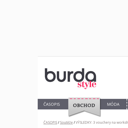
ČASOPIS
MÓDA
OBCHOD
ČASOPIS
/
Soutěže
/
VÝSLEDKY: 3 vouchery na works