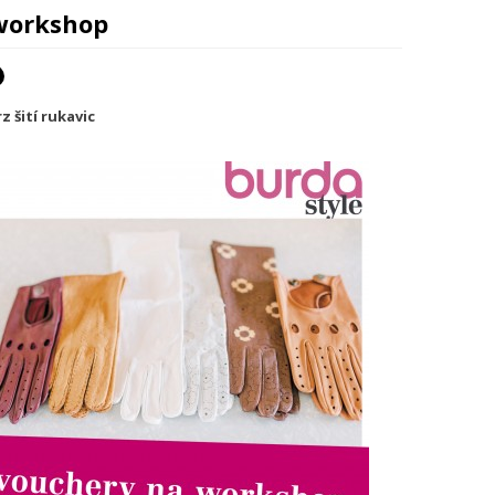
workshop
z šití rukavic