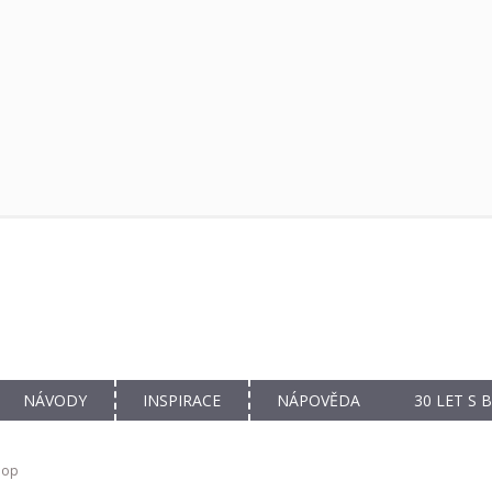
NÁVODY
INSPIRACE
NÁPOVĚDA
30 LET S
hop