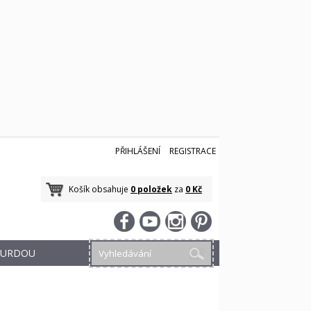
PŘIHLÁŠENÍ
REGISTRACE
Košík obsahuje
0 položek
za
0 Kč
 BURDOU