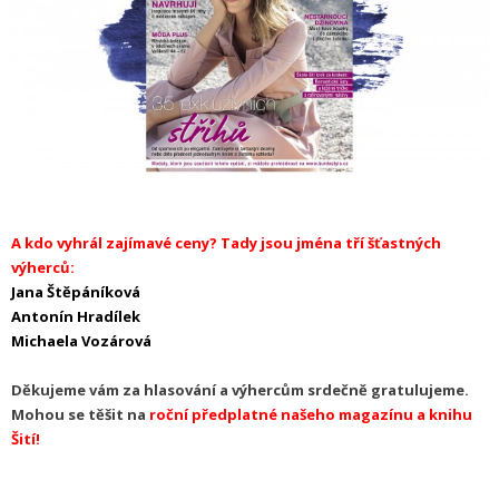
A kdo vyhrál zajímavé ceny? Tady jsou jména tří šťastných
výherců:
Jana Štěpáníková
Antonín Hradílek
Michaela Vozárová
Děkujeme vám za hlasování a výhercům srdečně gratulujeme.
Mohou se těšit na
roční předplatné našeho magazínu a knihu
Šití!