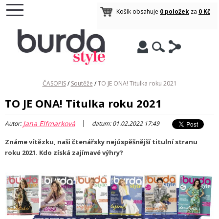
Košík obsahuje
0 položek
za
0 Kč
ČASOPIS
/
Soutěže
/
TO JE ONA! Titulka roku 2021
TO JE ONA! Titulka roku 2021
|
Jana Elfmarková
Autor:
datum: 01.02.2022 17:49
Známe vítězku, naši čtenářsky nejúspěšnější titulní stranu
roku 2021. Kdo získá zajímavé výhry?