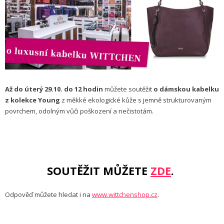
Až do úterý
29.10.
do 12 hodin
můžete soutěžit
o
dámskou kabelku
z kolekce Young
z měkké ekologické kůže s jemně strukturovaným
povrchem, odolným vůči poškození a nečistotám.
SOUTĚŽIT MŮŽETE
ZDE
.
Odpověď můžete hledat i na
www.wittchenshop.cz
.