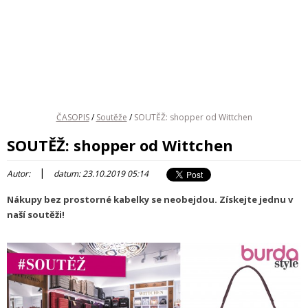
ČASOPIS
/
Soutěže
/
SOUTĚŽ: shopper od Wittchen
SOUTĚŽ: shopper od Wittchen
|
Autor:
datum: 23.10.2019 05:14
Nákupy bez prostorné kabelky se neobejdou. Získejte jednu v
naší soutěži!