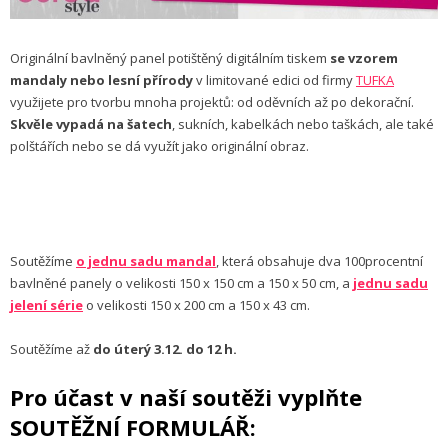
Originální bavlněný panel potištěný digitálním tiskem
se vzorem
mandaly nebo lesní přírody
v limitované edici od firmy
TUFKA
využijete pro tvorbu mnoha projektů: od oděvních až po dekorační.
Skvěle vypadá na šatech
, sukních, kabelkách nebo taškách, ale také
polštářích nebo se dá využít jako originální obraz.
Soutěžíme
o jednu sadu mandal
, která obsahuje dva 100procentní
bavlněné panely o velikosti 150 x 150 cm a 150 x 50 cm, a
jednu sadu
jelení série
o velikosti 150 x 200 cm a 150 x 43 cm.
Soutěžíme až
do úterý 3.12. do 12 h.
Pro účast v naší soutěži vyplňte
SOUTĚŽNÍ FORMULÁŘ: