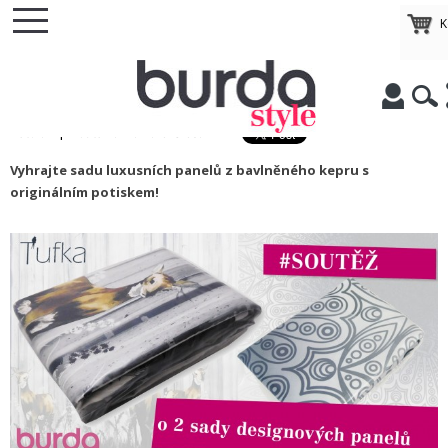
K
ČASOPIS
/
Soutěže
/
SOUTĚŽ: o 2 sady designových látek
SOUTĚŽ: o 2 sady designových látek
|
Autor:
datum: 27.11.2019 05:44
Vyhrajte sadu luxusních panelů z bavlněného kepru s
originálním potiskem!