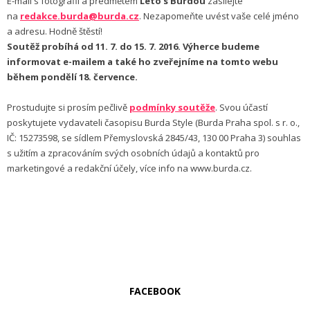
E-mail s fotografií a předmětem
Léto s Burdou
zasílejte
na
redakce.burda@burda.cz
. Nezapomeňte uvést vaše celé jméno
a adresu. Hodně štěstí!
Soutěž probíhá od 11. 7. do 15. 7. 2016. Výherce budeme
informovat e-mailem a také ho zveřejníme na tomto webu
během pondělí 18. července.
Prostudujte si prosím pečlivě
podmínky soutěže
. Svou účastí
poskytujete vydavateli časopisu Burda Style (Burda Praha spol. s r. o.,
IČ: 15273598, se sídlem Přemyslovská 2845/43, 130 00 Praha 3) souhlas
s užitím a zpracováním svých osobních údajů a kontaktů pro
marketingové a redakční účely, více info na www.burda.cz.
FACEBOOK