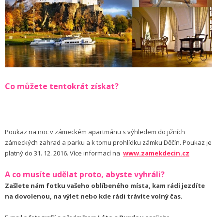
Co můžete tentokrát získat?
Poukaz na noc v zámeckém apartmánu s výhledem do jižních
zámeckých zahrad a parku a k tomu prohlídku zámku Děčín. Poukaz je
platný do 31. 12. 2016. Více informací na
www.zamekdecin.cz
A co musíte udělat proto, abyste vyhráli?
Zašlete nám fotku vašeho oblíbeného místa, kam rádi jezdíte
na dovolenou, na výlet nebo kde rádi trávíte volný čas.